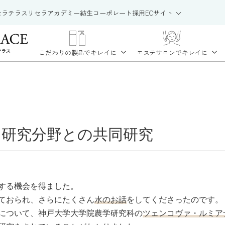
セラテラス
リセラアカデミー
紡生
コーポレート
採用
ECサイト
こだわりの製品で
キレイに
エステサロンで
キレイに
研究分野との共同研究
する機会を得ました。
ておられ、さらにたくさん
水のお話
をしてくださったのです。
について、神戸大学大学院農学研究科の
ツェンコヴァ・ルミア