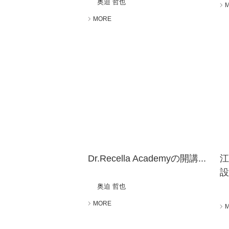
奥迫 哲也
MORE
Dr.Recella Academyの開講...
設.
奥迫 哲也
MORE