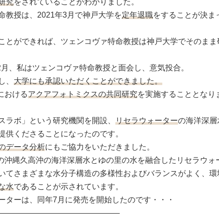
研究
をされていることがわかりました。
教授は、2021年3月で神戸大学を
定年退職
をすることが決ま
ことができれば、ツェンコヴァ特命教授は神戸大学でそのまま
12月、私はツェンコヴァ特命教授と面会し、意気投合。
し、
大学にも承認いただくことができました。
における
アクアフォトミクスの共同研究
を実施することとなり
スラボ」という研究機関を開設、
リセラウォーター
の海洋深層
提供くださることになったのです。
のデータ分析
にもご協力をいただきました。
00mの沖縄久高沖の海洋深層水とゆの里の水を融合したリセラウォ
いてさまざまな水分子構造の多様性およびバランスがよく、環
な水
であることが示されています。
ーターは、同年7月に発売を開始したのです・・・
———————————————–