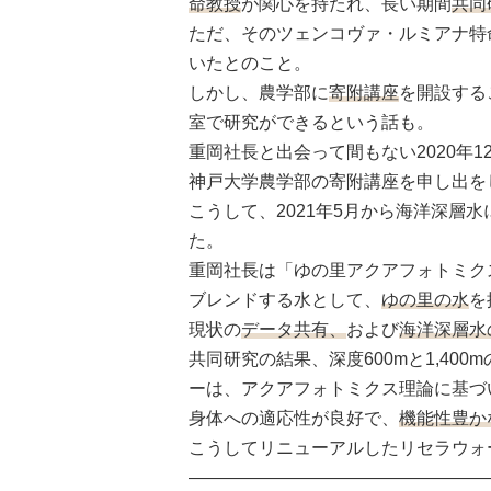
命教授
が関心を持たれ、長い期間
共同
ただ、そのツェンコヴァ・ルミアナ特命
いたとのこと。
しかし、農学部に
寄附講座
を開設する
室で研究ができるという話も。
重岡社長と出会って間もない2020年
神戸大学農学部の寄附講座を申し出を
こうして、2021年5月から海洋深層水
た。
重岡社長は「ゆの里アクアフォトミク
ブレンドする水として、
ゆの里の水
を
現状の
データ共有、
および
海洋深層水
共同研究の結果、深度600mと1,4
ーは、アクアフォトミクス理論に基づ
身体への適応性が良好で、
機能性豊か
こうしてリニューアルしたリセラウォ
—————————————————