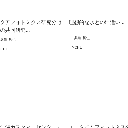
アクアフォトミクス研究分野
理想的な水との出逢い...
の共同研究...
奥迫 哲也
奥迫 哲也
MORE
MORE
「江津カスタマーセンター」
エニタイムフィットネス