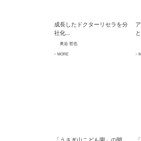
成長したドクターリセラを分
社化...
と
奥迫 哲也
MORE
「うさぎ山こども園」の開