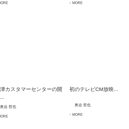
MORE
MORE
江津カスタマーセンターの開
初のテレビCM放映...
..
奥迫 哲也
奥迫 哲也
MORE
MORE