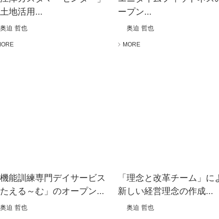
土地活用...
ープン...
奥迫 哲也
奥迫 哲也
MORE
MORE
「機能訓練専門デイサービス
「理念と改革チーム」に
たえる～む」のオープン...
新しい経営理念の作成...
奥迫 哲也
奥迫 哲也