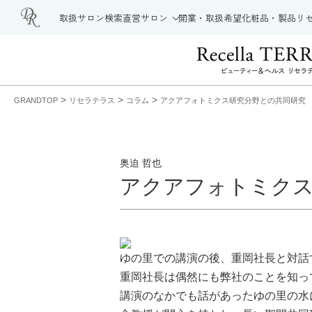
取扱サロン検索
直営サロン
開業・取扱希望
化粧品・製品
リ
>
>
>
GRANDTOP
リセラテラス
コラム
アクアフォトミクス研究分野との共同研究
奥迫 哲也
アクアフォトミクス
ゆの里での講演の後、重岡社長と対話
重岡社長は偶然にも弊社のことを知っ
講演のなかでも話があったゆの里の水