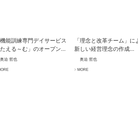
「機能訓練専門デイサービス
「理念と改革チーム」に
たえる～む」のオープン...
新しい経営理念の作成...
奥迫 哲也
奥迫 哲也
MORE
MORE