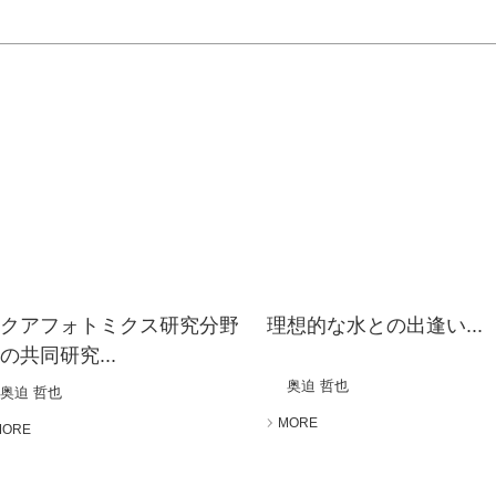
アクアフォトミクス研究分野
理想的な水との出逢い...
の共同研究...
奥迫 哲也
奥迫 哲也
MORE
MORE