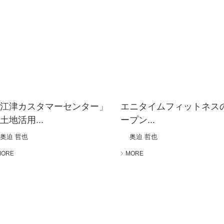
「江津カスタマーセンター」
エニタイムフィットネス
土地活用...
ープン...
奥迫 哲也
奥迫 哲也
MORE
MORE