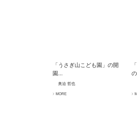
「うさぎ山こども園」の開
園...
の
奥迫 哲也
MORE