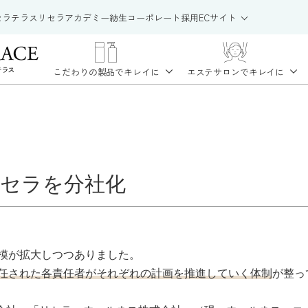
セラテラス
リセラアカデミー
紡生
コーポレート
採用
ECサイト
こだわりの製品で
キレイに
エステサロンで
キレイに
セラを分社化
模が拡大しつつありました。
任された各責任者がそれぞれの計画を推進していく体制
が整っ