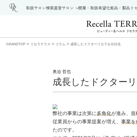
取扱サロン検索
直営サロン
開業・取扱希望
化粧品・製品
リ
>
>
>
GRANDTOP
リセラテラス
コラム
成長したドクターリセラを分社化
奥迫 哲也
成長したドクターリ
弊社の事業は次第に
多角化
が進み、規
従業員からの事業提案が増え、
事業を
たのです。