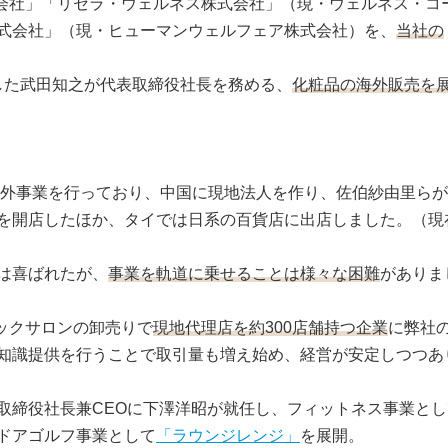
al株式会社」「リセラ・ウェルネス株式会社」（現・ウェルネス・コ
式会社」（現・ヒューマンウェルフェア株式会社）を、
当社の
に入社した武田知之が代表取締役社長を務める、
化粧品の海外販売を
で海外事業を行っており、中国に現地法人を作り、佐伯紗由里ら
を開店したほか、タイでは日系の百貨店に出店しました。（現
は喜ばれたが、
事業を軌道に乗せることは様々な困難
がありま
ィックサロンの卸売りで
現地代理店を約300店舗持つ企業
に弊社
知識提供を行うことで取引量も増え始め、経営が安定しつつあ
取締役社長兼CEOに下澤洋昭が就任し、フィットネス事業とし
ドアゴルフ事業として
「ラウンジレンジ」
を展開。