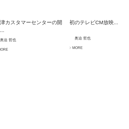
江津カスタマーセンターの開
初のテレビCM放映...
..
奥迫 哲也
奥迫 哲也
MORE
MORE