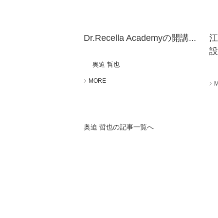
Dr.Recella Academyの開講...
設.
奥迫 哲也
MORE
奥迫 哲也の記事一覧へ