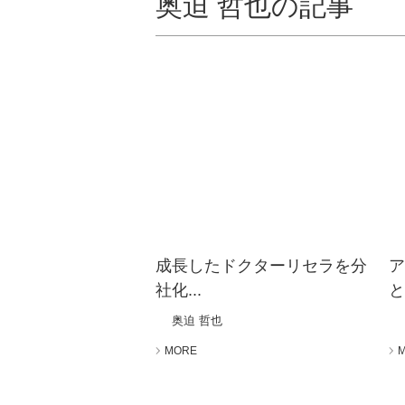
奥迫 哲也の記事
成長したドクターリセラを分
社化...
と
奥迫 哲也
MORE