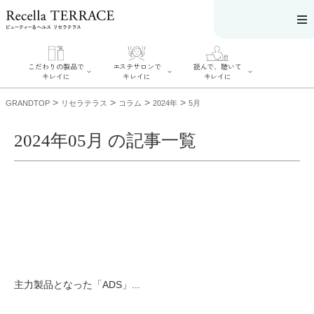
こだわりの製品で
エステサロンで
読んで、聴いて
キレイに
キレイに
キレイに
>
>
>
>
GRANDTOP
リセラテラス
コラム
2024年
5月
2024年05月 の記事一覧
エステサロンで
こだわりの製品
読んで、聴いてキ
キレイに
でキレイに
レイに
リフティング認
SERIES#01 私た
リセラジャーナ
定者在籍サロン
ちについて
ル
を探す
SERIES#02 水へ
糖質制限レシピ
肌改善のプロが
のこだわり
一覧
いるサロンを探
SERIES#03 無
奥迫協子スペシ
す
添加化粧品につ
ャルコンテンツ
リフティング認
いて
お悩みから記事
定とは？
を探す
肌改善のプロと
ニキビ
日焼け
首
主力製品となった「ADS」...
は？
のしわ
敏感肌
た
るみ
シミ