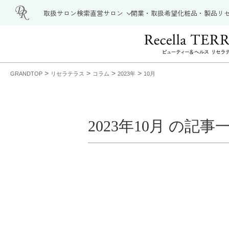
取扱サロン検索
直営サロン
開業・取扱希望
化粧品・製品
リ
>
>
>
>
GRANDTOP
リセラテラス
コラム
2023年
10月
2023年10月 の記事