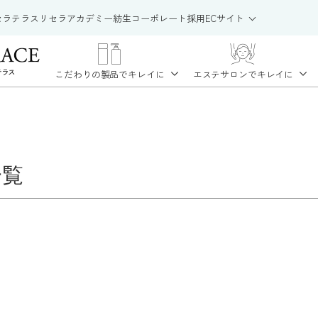
セラテラス
リセラアカデミー
紡生
コーポレート
採用
ECサイト
こだわりの製品で
キレイに
エステサロンで
キレイに
一覧