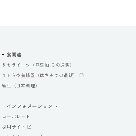
食関連
リセライーツ（無添加 食の通販）
りせらや養蜂園（はちみつの通販）
紡生（日本料理）
インフォメーショント
コーポレート
採用サイト