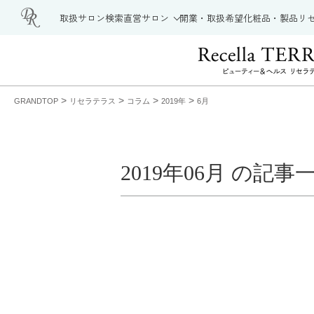
取扱サロン検索
直営サロン
開業・取扱希望
化粧品・製品
リ
>
>
>
>
GRANDTOP
リセラテラス
コラム
2019年
6月
2019年06月 の記事