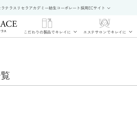
セラテラス
リセラアカデミー
紡生
コーポレート
採用
ECサイト
こだわりの製品で
キレイに
エステサロンで
キレイに
一覧