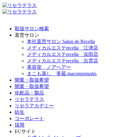
取扱サロン検索
直営サロン
本社直営サロン Salon de Recella
メディカルエステrecella 江津店
メディカルエステrecella 浜田店
メディカルエステrecella 出雲店
美容室 ノアヘアー
まこも蒸し 美菰-macomomushi-
開業・取扱希望
開業・取扱希望
化粧品・製品
リセラテラス
リセラアカデミー
紡生
コーポレート
採用
ECサイト