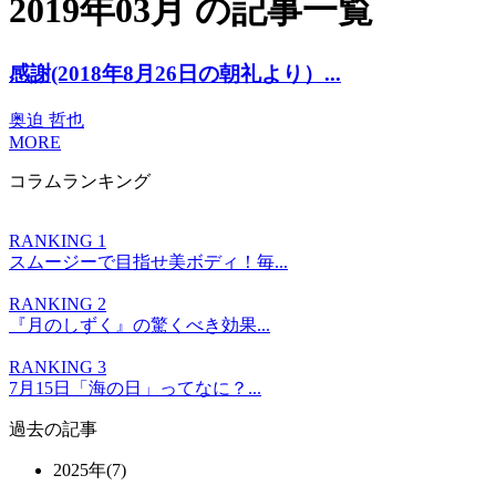
2019年03月 の記事一覧
感謝(2018年8月26日の朝礼より）...
奥迫 哲也
MORE
コラムランキング
RANKING 1
スムージーで目指せ美ボディ！毎...
RANKING 2
『月のしずく』の驚くべき効果...
RANKING 3
7月15日「海の日」ってなに？...
過去の記事
2025年(7)