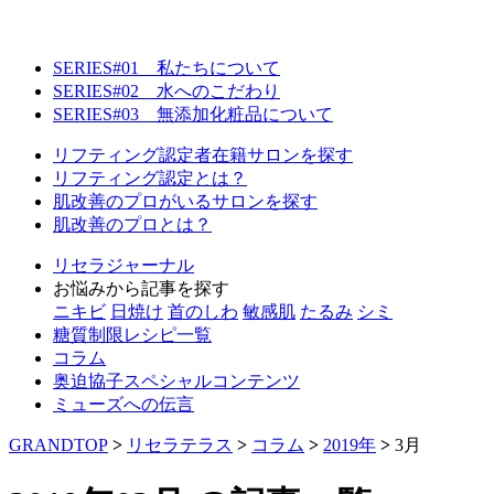
SERIES#01 私たちについて
SERIES#02 水へのこだわり
SERIES#03 無添加化粧品について
リフティング認定者在籍サロンを探す
リフティング認定とは？
肌改善のプロがいるサロンを探す
肌改善のプロとは？
リセラジャーナル
お悩みから記事を探す
ニキビ
日焼け
首のしわ
敏感肌
たるみ
シミ
糖質制限レシピ一覧
コラム
奥迫協子スペシャルコンテンツ
ミューズへの伝言
GRANDTOP
>
リセラテラス
>
コラム
>
2019年
>
3月