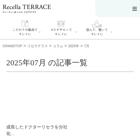
こだわりの製品で
エステサロンで
読んで、聴いて
キレイに
キレイに
キレイに
>
>
>
>
GRANDTOP
リセラテラス
コラム
2025年
7月
2025年07月 の記事一覧
エステサロンで
こだわりの製品
読んで、聴いてキ
キレイに
でキレイに
レイに
リフティング認
SERIES#01 私た
リセラジャーナ
定者在籍サロン
ちについて
ル
を探す
SERIES#02 水へ
糖質制限レシピ
肌改善のプロが
のこだわり
一覧
いるサロンを探
SERIES#03 無
奥迫協子スペシ
す
添加化粧品につ
ャルコンテンツ
リフティング認
いて
お悩みから記事
定とは？
を探す
肌改善のプロと
ニキビ
日焼け
首
成長したドクターリセラを分社
は？
のしわ
敏感肌
た
化...
るみ
シミ