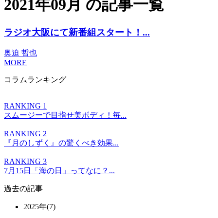
2021年09月 の記事一覧
ラジオ大阪にて新番組スタート！...
奥迫 哲也
MORE
コラムランキング
RANKING 1
スムージーで目指せ美ボディ！毎...
RANKING 2
『月のしずく』の驚くべき効果...
RANKING 3
7月15日「海の日」ってなに？...
過去の記事
2025年(7)