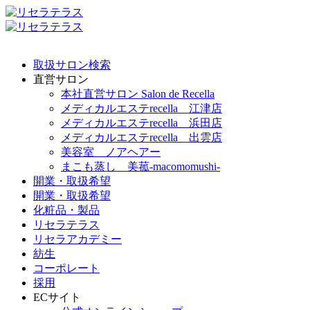
取扱サロン検索
直営サロン
本社直営サロン Salon de Recella
メディカルエステrecella 江津店
メディカルエステrecella 浜田店
メディカルエステrecella 出雲店
美容室 ノアヘアー
まこも蒸し 美菰-macomomushi-
開業・取扱希望
開業・取扱希望
化粧品・製品
リセラテラス
リセラアカデミー
紡生
コーポレート
採用
ECサイト