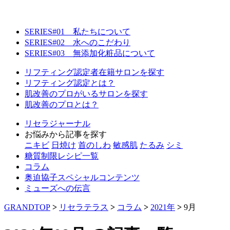
SERIES#01 私たちについて
SERIES#02 水へのこだわり
SERIES#03 無添加化粧品について
リフティング認定者在籍サロンを探す
リフティング認定とは？
肌改善のプロがいるサロンを探す
肌改善のプロとは？
リセラジャーナル
お悩みから記事を探す
ニキビ
日焼け
首のしわ
敏感肌
たるみ
シミ
糖質制限レシピ一覧
コラム
奥迫協子スペシャルコンテンツ
ミューズへの伝言
GRANDTOP
>
リセラテラス
>
コラム
>
2021年
>
9月