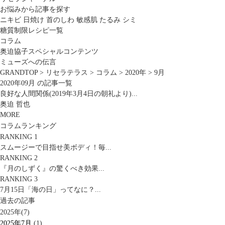
お悩みから記事を探す
ニキビ
日焼け
首のしわ
敏感肌
たるみ
シミ
糖質制限レシピ一覧
コラム
奥迫協子スペシャルコンテンツ
ミューズへの伝言
GRANDTOP
>
リセラテラス
>
コラム
>
2020年
>
9月
2020年09月 の記事一覧
良好な人間関係(2019年3月4日の朝礼より)...
奥迫 哲也
MORE
コラムランキング
RANKING 1
スムージーで目指せ美ボディ！毎...
RANKING 2
『月のしずく』の驚くべき効果...
RANKING 3
7月15日「海の日」ってなに？...
過去の記事
2025年(7)
2025年7月
(1)