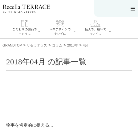
こだわりの製品で
エステサロンで
読んで、聴いて
キレイに
キレイに
キレイに
>
>
>
>
GRANDTOP
リセラテラス
コラム
2018年
4月
2018年04月 の記事一覧
エステサロンで
こだわりの製品
読んで、聴いてキ
キレイに
でキレイに
レイに
リフティング認
SERIES#01 私た
リセラジャーナ
定者在籍サロン
ちについて
ル
を探す
SERIES#02 水へ
糖質制限レシピ
肌改善のプロが
のこだわり
一覧
いるサロンを探
SERIES#03 無
奥迫協子スペシ
す
添加化粧品につ
ャルコンテンツ
リフティング認
いて
お悩みから記事
定とは？
を探す
肌改善のプロと
ニキビ
日焼け
首
物事を肯定的に捉える...
は？
のしわ
敏感肌
た
るみ
シミ