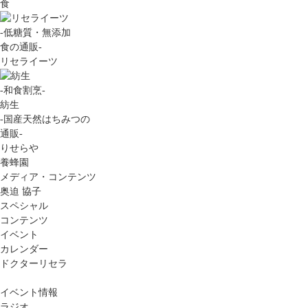
食
-低糖質・無添加
食の通販-
リセライーツ
-和食割烹-
紡生
-国産天然はちみつの
通販-
りせらや
養蜂園
メディア・コンテンツ
奥迫 協子
スペシャル
コンテンツ
イベント
カレンダー
ドクターリセラ
イベント情報
ラジオ