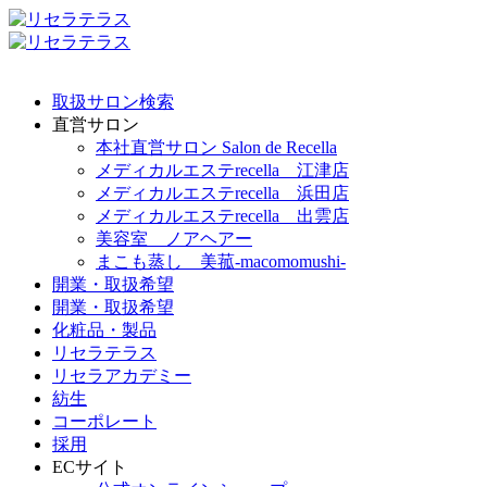
取扱サロン検索
直営サロン
本社直営サロン Salon de Recella
メディカルエステrecella 江津店
メディカルエステrecella 浜田店
メディカルエステrecella 出雲店
美容室 ノアヘアー
まこも蒸し 美菰-macomomushi-
開業・取扱希望
開業・取扱希望
化粧品・製品
リセラテラス
リセラアカデミー
紡生
コーポレート
採用
ECサイト