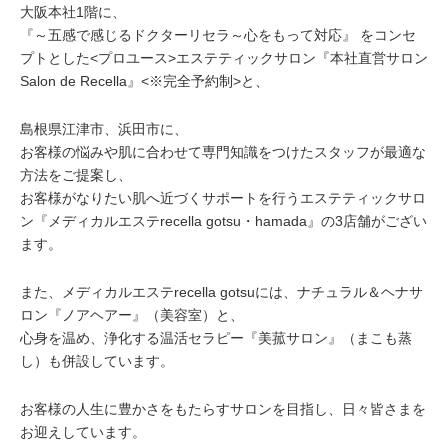
大阪本社1階に、
『～五感で感じるドクターリセラ～心をもって対応』
をコンセ
プトとした<プロユース>エステティックサロン
『本社直営サロン
Salon de Recella』<※完全予約制>と、
島根県江津市、浜田市に、
お客様の悩みや肌に合わせて専門知識をつけたスタッフが最適な
方法をご提案し、
お客様がなりたい肌へ近づくサポートを行うエステティックサロ
ン『メディカルエステrecella gotsu・hamada』の3店舗がござい
ます。
また、メディカルエステrecella gotsuには、ナチュラル＆ヘナサ
ロン『ノアヘアー』（美容室）と、
心身を温め、浄化する温活セラピー『美菰サロン』（まこも蒸
し）も併設しています。
お客様の人生に豊かさをもたらすサロンを目指し、日々皆さまを
お迎えしています。