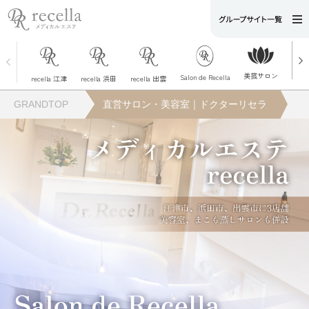
美菰サロン
ノア
Salon de Recella
recella 江津
recella 浜田
recella 出雲
GRANDTOP
直営サロン・美容室｜ドクターリセラ