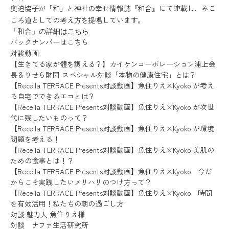
奥迫協子が「和」と神社の幸せ情報誌『和合』にて連載し、みこ
ころ道としての考え方を提唱しています。
「和合」の詳細はこちら
バックナンバーはこちら
対談動画
【生きてる家が體を調える？】カイケンコーポレーション浦上会
長＆りせら財団 スペシャル対談「本物の健康住宅」とは？
【Recella TERRACE Presents対談動画】魚住りえ×Kyoko が考え
る自宅でできるエコとは？
【Recella TERRACE Presents対談動画】魚住りえ×Kyoko が次世
代に残したいものって？
【Recella TERRACE Presents対談動画】魚住りえ×Kyoko が環境
問題を考える！
【Recella TERRACE Presents対談動画】魚住りえ×Kyoko 美肌の
ための食事とは！？
【Recella TERRACE Presents対談動画】魚住りえ×Kyoko 今だ
からこそ実践したいメリハリのつけ方って？
【Recella TERRACE Presents対談動画】魚住りえ×Kyoko 時間
を有効活用！私たちの朝の過ごし方
対談 魅力人 魚住りえ様
対談 ナファ生活研究所