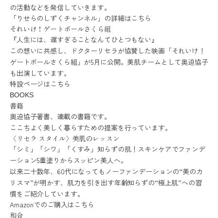
の活動などを発信していきます。
「りせらのしずくチャンネル」の詳細はこちら
それいけ！ゲートボールさくら組
『人生には、遅すぎることなんてひとつもない』
この想いに共感し、ドクターリセラが協賛した映画「それいけ！
ゲートボールさくら組」が5月に公開。美肌チームとして奥迫協子
も出演しています。
特設ページはこちら
BOOKS
書籍
奥迫協子著書、連載の書籍です。
ここちよく美しく暮らすための提案を行っています。
〈リセラ スタイル〉美肌のレッスン
「シミ」「シワ」「くすみ」知らずの肌！スキンケアでファンデ
ーション5重塗りからスッピン美人へ。
以来二十数年、60代になってもノーファンデーションの“美のカ
リスマ”が明かす、肌力を引き出す年齢知らずの“極上肌”への習
慣をご紹介しています。
Amazonでのご購入はこちら
和合