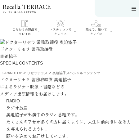
こだわりの製品で
エステサロンで
読んで、聴いて
キレイに
キレイに
キレイに
ドクターリセラ 常務取締役
奥迫協子
SPECIAL
CONTENTS
>
>
GRANDTOP
リセラテラス
奥迫協子スペシャルコンテンツ
エステサロンで
こだわりの製品
読んで、聴いてキ
ドクターリセラ 常務取締役 奥迫協子
キレイに
でキレイに
レイに
による
ラジオ・映像・書籍などの
リフティング認
SERIES#01 私た
リセラジャーナ
定者在籍サロン
ちについて
メディア出演情報をお届けします。
ル
を探す
SERIES#02 水へ
糖質制限レシピ
肌改善のプロが
RADIO
のこだわり
一覧
いるサロンを探
SERIES#03 無
ラジオ放送
奥迫協子スペシ
す
添加化粧品につ
ャルコンテンツ
リフティング認
奥迫協子が出演中のラジオ番組です。
いて
お悩みから記事
定とは？
を探す
たくさんの幸せが多くの方に届くように、人生に前向きになる力
肌改善のプロと
ニキビ
日焼け
首
は？
を与えられるように、
のしわ
敏感肌
た
るみ
シミ
願いを込めてお届けしています。