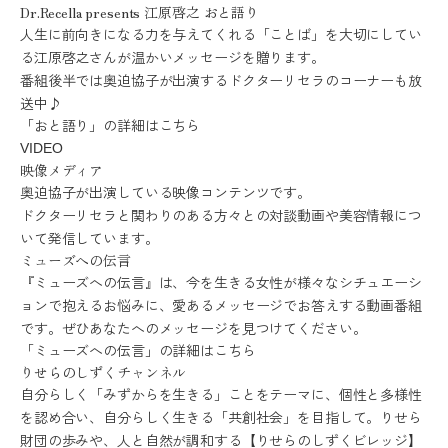
ミューズへの伝
Dr.Recella presents 江原啓之 おと語り
言
コラム
人生に前向きになる力を与えてくれる「ことば」を大切にしてい
る江原啓之さんが温かいメッセージを贈ります。
番組後半では奥迫協子が出演するドクターリセラのコーナーも放
送中♪
「おと語り」の詳細はこちら
VIDEO
映像メディア
奥迫協子が出演している映像コンテンツです。
ドクターリセラと関わりのある方々との対談動画や美容情報につ
いて発信しています。
ミューズへの伝言
『ミューズへの伝言』は、今を生きる女性が様々なシチュエーシ
ョンで抱えるお悩みに、愛あるメッセージでお答えする動画番組
です。ぜひあなたへのメッセージを見つけてください。
「ミューズへの伝言」の詳細はこちら
りせらのしずくチャンネル
自分らしく「みずからを生きる」ことをテーマに、個性と多様性
を認め合い、自分らしく生きる「共創社会」を目指して。りせら
財団の歩みや、人と自然が調和する【りせらのしずくビレッジ】