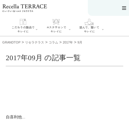
こだわりの製品で
エステサロンで
読んで、聴いて
キレイに
キレイに
キレイに
>
>
>
>
GRANDTOP
リセラテラス
コラム
2017年
9月
2017年09月 の記事一覧
エステサロンで
こだわりの製品
読んで、聴いてキ
キレイに
でキレイに
レイに
リフティング認
SERIES#01 私た
リセラジャーナ
定者在籍サロン
ちについて
ル
を探す
SERIES#02 水へ
糖質制限レシピ
肌改善のプロが
のこだわり
一覧
いるサロンを探
SERIES#03 無
奥迫協子スペシ
す
添加化粧品につ
ャルコンテンツ
リフティング認
いて
お悩みから記事
定とは？
を探す
肌改善のプロと
ニキビ
日焼け
首
自喜利他...
は？
のしわ
敏感肌
た
るみ
シミ