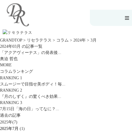
こだわりの製品で
エステサロンで
読んで、聴いて
キレイに
キレイに
キレイに
こだわりの製品
エステサロンで
読んで、聴いてキ
GRANDTOP
>
リセラテラス
>
コラム
>
2024年
>
3月
でキレイに
キレイに
レイに
2024年03月 の記事一覧
SERIES#01 私た
リフティング認
リセラジャーナ
ちについて
定者在籍サロン
ル
「アクアヴィーナス」の発表後...
SERIES#02 水へ
を探す
糖質制限レシピ
奥迫 哲也
のこだわり
肌改善のプロが
一覧
SERIES#03 無
いるサロンを探
奥迫協子スペシ
MORE
添加化粧品につ
す
ャルコンテンツ
コラムランキング
いて
リフティング認
お悩みから記事
定とは？
を探す
RANKING 1
肌改善のプロと
ニキビ
日焼け
首
スムージーで目指せ美ボディ！毎...
は？
のしわ
敏感肌
た
るみ
シミ
RANKING 2
ミューズへの伝
『月のしずく』の驚くべき効果...
言
コラム
RANKING 3
7月15日「海の日」ってなに？...
過去の記事
2025年(7)
2025年7月
(1)