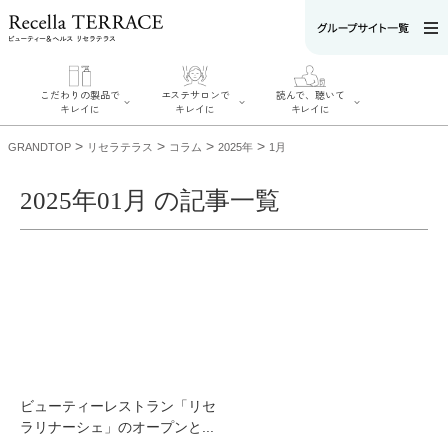
こだわりの製品で
エステサロンで
読んで、聴いて
キレイに
キレイに
キレイに
>
>
>
>
GRANDTOP
リセラテラス
コラム
2025年
1月
2025年01月 の記事一覧
エステサロンで
こだわりの製品
読んで、聴いてキ
キレイに
でキレイに
レイに
リフティング認
SERIES#01 私た
リセラジャーナ
定者在籍サロン
ちについて
ル
を探す
SERIES#02 水へ
糖質制限レシピ
肌改善のプロが
のこだわり
一覧
いるサロンを探
SERIES#03 無
奥迫協子スペシ
す
添加化粧品につ
ャルコンテンツ
リフティング認
いて
お悩みから記事
定とは？
を探す
肌改善のプロと
ニキビ
日焼け
首
ビューティーレストラン「リセ
は？
のしわ
敏感肌
た
ラリナーシェ」のオープンと...
るみ
シミ