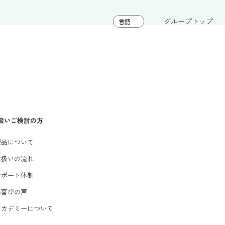
グループトップ
扱いご検討の方
製品について
取扱いの流れ
サポート体制
お喜びの声
アカデミーについて