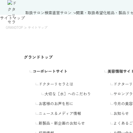
取扱サロン検索
直営サロン
開業・取扱希望
化粧品・製品
リ
サイトマップ
>
GRANDTOP
サイトマップ
グランドトップ
コーポレートサイト
美容情報サイ
ドクターリセラとは
ドクターリ
大切な［水］へのこだわり
サロンブラ
お客様のお声を形に
今月の美容
ニュース＆メディア情報
お知らせ
新製品・新企画のお知らせ
よくあるご
採用情報
お問い合わ