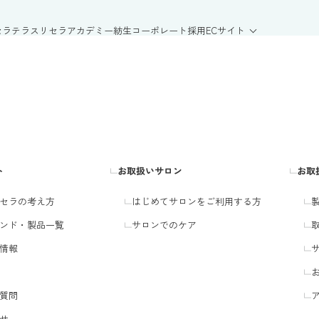
セラテラス
リセラアカデミー
紡生
コーポレート
採用
ECサイト
ト
お取扱いサロン
お取
セラの考え方
はじめてサロンをご利用する方
ンド・製品一覧
サロンでのケア
情報
質問
せ