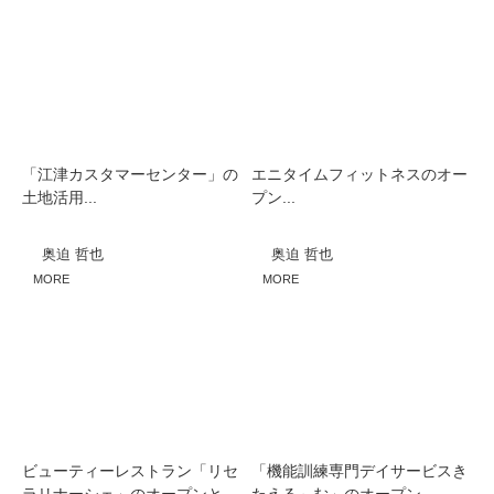
「江津カスタマーセンター」の
エニタイムフィットネスのオー
土地活用...
プン...
奥迫 哲也
奥迫 哲也
MORE
MORE
ビューティーレストラン「リセ
「機能訓練専門デイサービスき