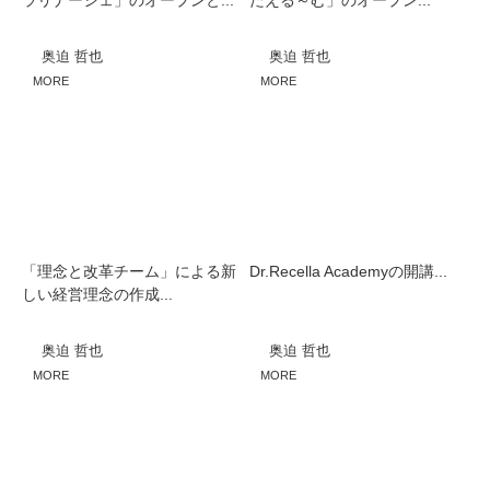
ラリナーシェ」のオープンと...
たえる～む」のオープン...
奥迫 哲也
奥迫 哲也
MORE
MORE
「理念と改革チーム」による新
Dr.Recella Academyの開講...
しい経営理念の作成...
奥迫 哲也
奥迫 哲也
MORE
MORE