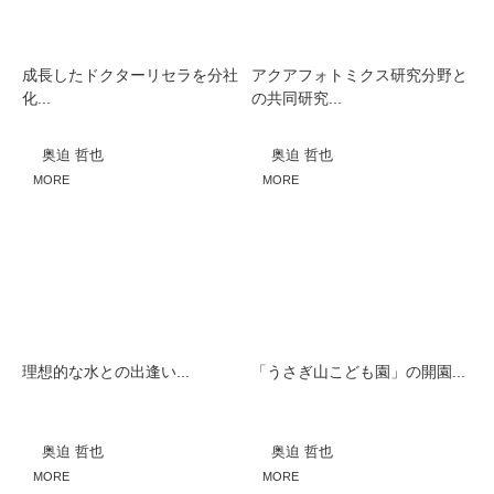
成長したドクターリセラを分社
アクアフォトミクス研究分野と
化...
の共同研究...
奥迫 哲也
奥迫 哲也
MORE
MORE
理想的な水との出逢い...
「うさぎ山こども園」の開園...
奥迫 哲也
奥迫 哲也
MORE
MORE