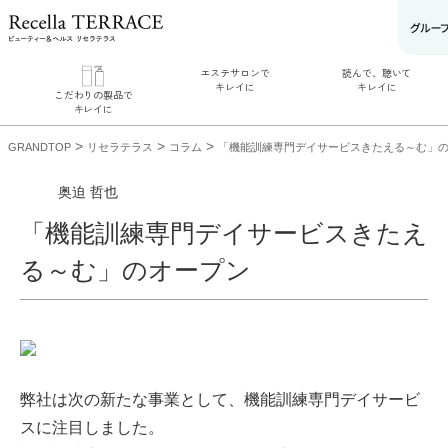
エステサロンで
読んで、聴いて
キレイに
キレイに
こだわりの製品で
キレイに
エステサロンでキレ
読んで、聴いてキレイ
こだわりの製品でキ
イに
に
>
>
>
GRANDTOP
リセラテラス
コラム
「機能訓練専門デイサービスきたえる～む」
リフティング認定者
リセラジャーナル
レイに
在籍サロンを探す
糖質制限レシピ一覧
SERIES#01 私たち
肌改善のプロがいる
奥迫協子スペシャル
奥迫 哲也
について
サロンを探す
コンテンツ
SERIES#02 水への
リフティング認定と
お悩みから記事を探
こだわり
「機能訓練専門デイサービスきたえ
は？
す
SERIES#03 無添加
肌改善のプロとは？
ニキビ
日焼け
首のし
化粧品について
わ
敏感肌
たるみ
シ
る～む」のオープン
ミ
ミューズへの伝言
コラム
弊社は次の新たな事業として、機能訓練専門デイサービ
スに注目しました。