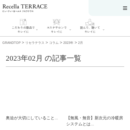
こだわりの製品で
エステサロンで
読んで、聴いて
キレイに
キレイに
キレイに
>
>
>
>
GRANDTOP
リセラテラス
コラム
2023年
2月
2023年02月 の記事一覧
エステサロンで
こだわりの製品
読んで、聴いてキ
キレイに
でキレイに
レイに
リフティング認
SERIES#01 私た
リセラジャーナ
定者在籍サロン
ちについて
ル
を探す
SERIES#02 水へ
糖質制限レシピ
肌改善のプロが
のこだわり
一覧
いるサロンを探
SERIES#03 無
奥迫協子スペシ
す
添加化粧品につ
ャルコンテンツ
リフティング認
いて
お悩みから記事
定とは？
を探す
肌改善のプロと
ニキビ
日焼け
首
奥迫が大切にしていること...
【無風・無音】新次元の冷暖房
は？
のしわ
敏感肌
た
システムとは...
るみ
シミ