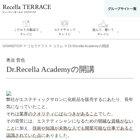
こだわりの製品で
エステサロンで
読んで、聴いて
キレイに
キレイに
キレイに
>
>
>
GRANDTOP
リセラテラス
コラム
Dr.Recella Academyの開講
奥迫 哲也
Dr.Recella Academyの開講
エステサロンでキ
こだわりの製品で
読んで、聴いてキ
レイに
キレイに
レイに
リフティング認定
SERIES#01 私た
リセラジャーナル
者在籍サロンを探
ちについて
糖質制限レシピ一
す
弊社がエステティックサロンに化粧品を販売するにあたり、長年
SERIES#02 水へ
覧
肌改善のプロがい
のこだわり
奥迫協子スペシャ
気になっていたこと。
るサロンを探す
SERIES#03 無添
ルコンテンツ
リフティング認定
加化粧品について
それは
業界のクオリティにばらつきがあること
でした。
お悩みから記事を
とは？
探す
肌改善のプロと
その背景には、エステティシャンになるための
明確な資格がない
ニキビ
日焼け
首
は？
こと
に加え、
技術や知識が未熟な人でも開業可能な仕事であると
のしわ
敏感肌
た
るみ
シミ
認識されていた点
にありました。
ミューズへの伝言