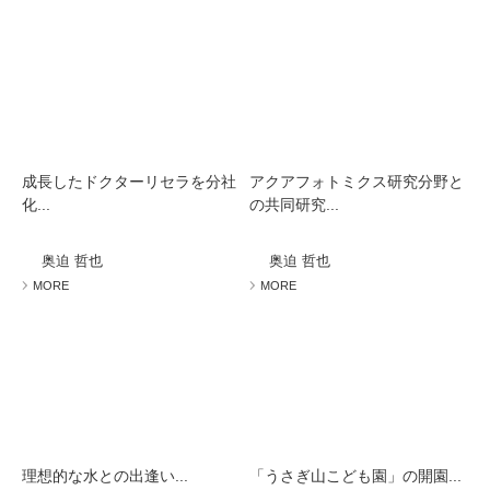
成長したドクターリセラを分社
アクアフォトミクス研究分野と
化...
の共同研究...
奥迫 哲也
奥迫 哲也
MORE
MORE
理想的な水との出逢い...
「うさぎ山こども園」の開園...