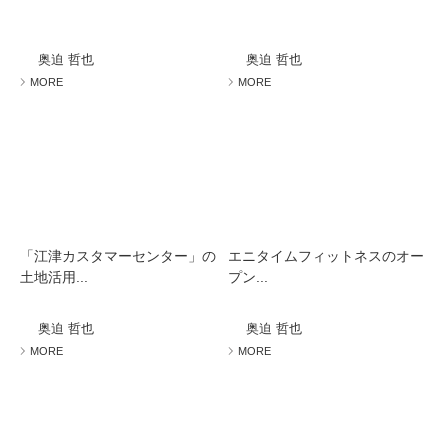
奥迫 哲也
奥迫 哲也
MORE
MORE
「江津カスタマーセンター」の
エニタイムフィットネスのオー
土地活用...
プン...
奥迫 哲也
奥迫 哲也
MORE
MORE