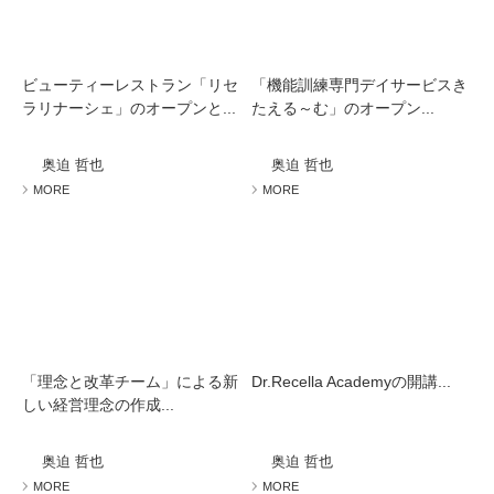
ビューティーレストラン「リセ
「機能訓練専門デイサービスき
ラリナーシェ」のオープンと...
たえる～む」のオープン...
奥迫 哲也
奥迫 哲也
MORE
MORE
「理念と改革チーム」による新
Dr.Recella Academyの開講...
しい経営理念の作成...
奥迫 哲也
奥迫 哲也
MORE
MORE