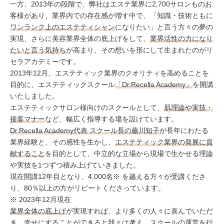
コラム
一方、2013年の段階で、弊社はエステ業界に2,700サロンものお
客様があり、業界内での存在感が増す中で、「知識・技術ともに
ワンランク上のエステティシャン
になりたい」と言う方々の夢の
実現、さらに美容業界全体の底上げをして、
業界活性の力になり
たいと言う気持ち
が高まり、その想いを形にして生まれたのがリ
セラアカデミーです。
2013年12月、エステティック業界のクオリティを高めることを
目的に、エステティックスクール
「Dr.Recella Academy」
を開講
いたしました。
エステティックサロン様向けのスクールとして、
肌理論や実技・
接客マナー
など、幅広く指導する場を設けています。
Dr.Recella Academy代表 スクール長の藤川知子
が長年にわたる
業界経験と、その感性を生かし、
エステティック業界の発展に貢
献すること
を目的として、中立的な立場から現場で生かせる理論
や実技を1つずつ積み上げていきました。
現在開講12年目となり、4,000名※ を越える方々が受講くださ
り、80％以上の方がリピートくださっています。
※ 2023年12月現在
業界全体の底上げ
が実現すれば、より多くの人々に喜んでいただ
き、
幸せにすることができる
と我々は考え、スクールの運営を行