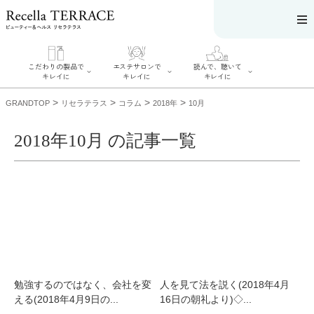
こだわりの製品で
エステサロンで
読んで、聴いて
キレイに
キレイに
キレイに
>
>
>
>
GRANDTOP
リセラテラス
コラム
2018年
10月
2018年10月 の記事一覧
エステサロンで
こだわりの製品
読んで、聴いてキ
キレイに
でキレイに
レイに
リフティング認
SERIES#01 私た
リセラジャーナ
定者在籍サロン
ちについて
ル
を探す
SERIES#02 水へ
糖質制限レシピ
肌改善のプロが
のこだわり
一覧
いるサロンを探
SERIES#03 無
奥迫協子スペシ
す
添加化粧品につ
ャルコンテンツ
リフティング認
いて
お悩みから記事
定とは？
を探す
肌改善のプロと
ニキビ
日焼け
首
勉強するのではなく、会社を変
人を見て法を説く(2018年4月
は？
のしわ
敏感肌
た
える(2018年4月9日の...
16日の朝礼より)◇...
るみ
シミ