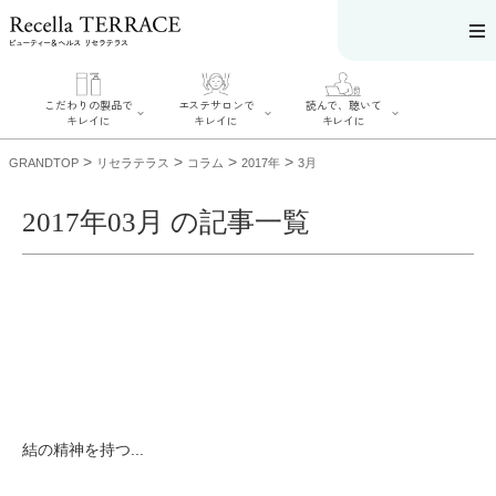
こだわりの製品で
エステサロンで
読んで、聴いて
キレイに
キレイに
キレイに
>
>
>
>
GRANDTOP
リセラテラス
コラム
2017年
3月
2017年03月 の記事一覧
エステサロンで
こだわりの製品
読んで、聴いてキ
キレイに
でキレイに
レイに
リフティング認
SERIES#01 私た
リセラジャーナ
定者在籍サロン
ちについて
ル
を探す
SERIES#02 水へ
糖質制限レシピ
肌改善のプロが
のこだわり
一覧
いるサロンを探
SERIES#03 無
奥迫協子スペシ
す
添加化粧品につ
ャルコンテンツ
リフティング認
いて
お悩みから記事
定とは？
を探す
肌改善のプロと
ニキビ
日焼け
首
結の精神を持つ...
は？
のしわ
敏感肌
た
るみ
シミ