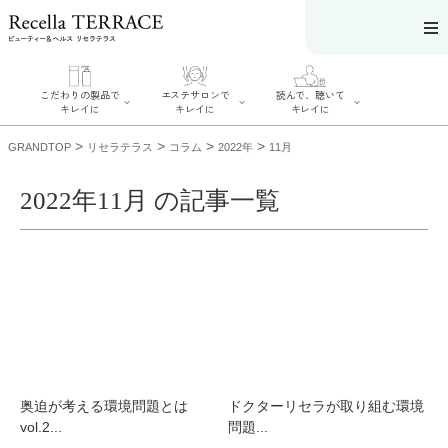
こだわりの製品で
エステサロンで
読んで、聴いて
キレイに
キレイに
キレイに
>
>
>
>
GRANDTOP
リセラテラス
コラム
2022年
11月
2022年11月 の記事一覧
エステサロンで
こだわりの製品
読んで、聴いてキ
キレイに
でキレイに
レイに
リフティング認
SERIES#01 私た
リセラジャーナ
定者在籍サロン
ちについて
ル
を探す
SERIES#02 水へ
糖質制限レシピ
肌改善のプロが
のこだわり
一覧
いるサロンを探
SERIES#03 無
奥迫協子スペシ
す
添加化粧品につ
ャルコンテンツ
リフティング認
いて
お悩みから記事
定とは？
を探す
肌改善のプロと
ニキビ
日焼け
首
奥迫が考える環境問題とは
ドクターリセラが取り組む環境
は？
のしわ
敏感肌
た
vol.2...
問題...
るみ
シミ