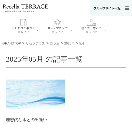
こだわりの製品で
エステサロンで
読んで、聴いて
キレイに
キレイに
キレイに
>
>
>
>
GRANDTOP
リセラテラス
コラム
2025年
5月
2025年05月 の記事一覧
エステサロンで
こだわりの製品
読んで、聴いてキ
キレイに
でキレイに
レイに
リフティング認
SERIES#01 私た
リセラジャーナ
定者在籍サロン
ちについて
ル
を探す
SERIES#02 水へ
糖質制限レシピ
肌改善のプロが
のこだわり
一覧
いるサロンを探
SERIES#03 無
奥迫協子スペシ
す
添加化粧品につ
ャルコンテンツ
リフティング認
いて
お悩みから記事
定とは？
を探す
肌改善のプロと
ニキビ
日焼け
首
理想的な水との出逢い...
は？
のしわ
敏感肌
た
るみ
シミ