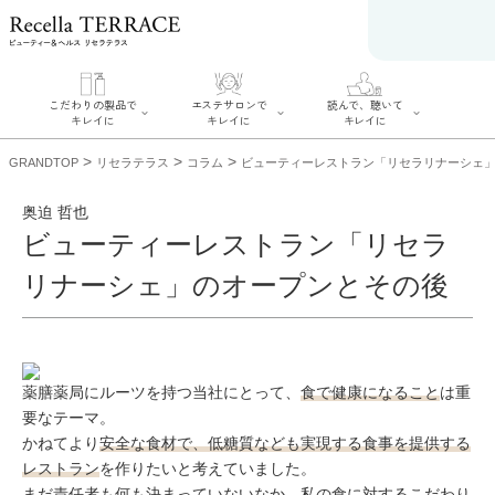
こだわりの製品で
エステサロンで
読んで、聴いて
キレイに
キレイに
キレイに
>
>
>
GRANDTOP
リセラテラス
コラム
ビューティーレストラン「リセラリナーシェ
奥迫 哲也
ビューティーレストラン「リセラ
エステサロンでキ
リナーシェ」のオープンとその後
こだわりの製品で
読んで、聴いてキ
レイに
キレイに
レイに
リフティング認定
SERIES#01 私た
リセラジャーナル
者在籍サロンを探
ちについて
糖質制限レシピ一
す
SERIES#02 水へ
覧
肌改善のプロがい
のこだわり
奥迫協子スペシャ
るサロンを探す
SERIES#03 無添
ルコンテンツ
薬膳薬局にルーツを持つ当社にとって、
食で健康になること
は重
リフティング認定
加化粧品について
お悩みから記事を
とは？
要なテーマ。
探す
肌改善のプロと
ニキビ
日焼け
首
は？
かねてより
安全な食材で、低糖質なども実現する食事を提供する
のしわ
敏感肌
た
レストラン
を作りたいと考えていました。
るみ
シミ
ミューズへの伝言
まだ責任者も何も決まっていないなか、私の
食に対するこだわり