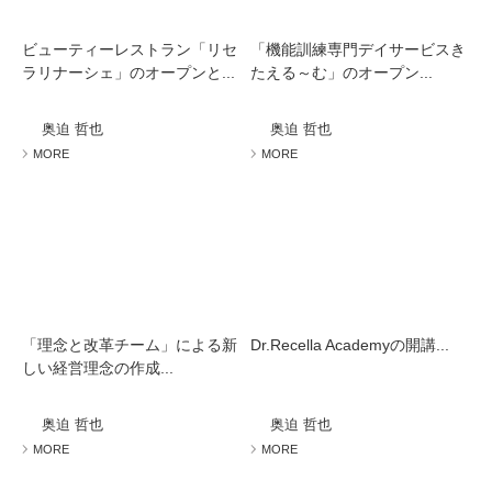
ビューティーレストラン「リセ
「機能訓練専門デイサービスき
ラリナーシェ」のオープンと...
たえる～む」のオープン...
奥迫 哲也
奥迫 哲也
MORE
MORE
「理念と改革チーム」による新
Dr.Recella Academyの開講...
しい経営理念の作成...
奥迫 哲也
奥迫 哲也
MORE
MORE