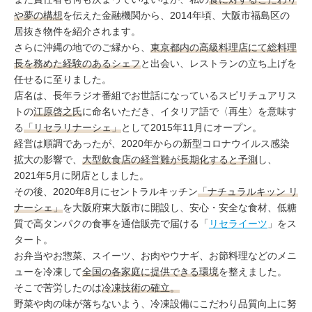
コラム
や夢の構想
を伝えた金融機関から、2014年頃、大阪市福島区の
居抜き物件を紹介されます。
さらに沖縄の地でのご縁から、
東京都内の高級料理店にて総料理
長を務めた経験のあるシェフ
と出会い、レストランの立ち上げを
任せるに至りました。
店名は、長年ラジオ番組でお世話になっているスピリチュアリス
トの
江原啓之氏
に命名いただき、イタリア語で〈再生〉を意味す
る
「リセラリナーシェ」
として2015年11月にオープン。
経営は順調であったが、2020年からの新型コロナウイルス感染
拡大の影響で、
大型飲食店の経営難が長期化すると予測
し、
2021年5月に閉店としました。
その後、2020年8月にセントラルキッチン
「ナチュラルキッン リ
ナーシェ」
を大阪府東大阪市に開設し、安心・安全な食材、低糖
質で高タンパクの食事を通信販売で届ける「
リセライーツ
」をス
タート。
お弁当やお惣菜、スイーツ、お肉やウナギ、お節料理などのメニ
ューを冷凍して
全国の各家庭に提供できる環境
を整えました。
そこで苦労したのは
冷凍技術の確立。
野菜や肉の味が落ちないよう、冷凍設備にこだわり品質向上に努