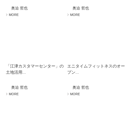
奥迫 哲也
奥迫 哲也
MORE
MORE
「江津カスタマーセンター」の
エニタイムフィットネスのオー
土地活用...
プン...
奥迫 哲也
奥迫 哲也
MORE
MORE