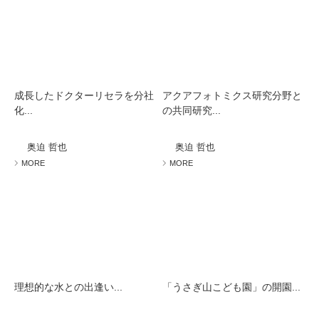
成長したドクターリセラを分社
アクアフォトミクス研究分野と
化...
の共同研究...
奥迫 哲也
奥迫 哲也
MORE
MORE
理想的な水との出逢い...
「うさぎ山こども園」の開園...