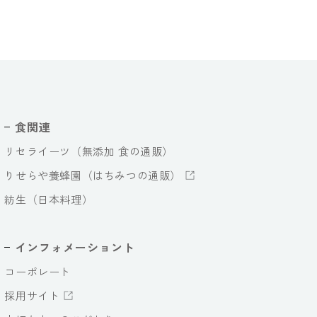
食関連
リセライーツ（無添加 食の通販）
りせらや養蜂園（はちみつの通販）
紡生（日本料理）
インフォメーショント
コーポレート
採用サイト