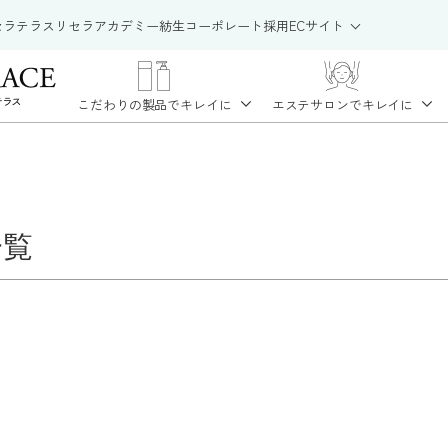
セラテラス
リセラアカデミー
紡生
コーポレート
採用
ECサイト
こだわりの製品で
キレイに
エステサロンで
キレイに
一覧