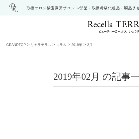
取扱サロン検索
直営サロン
開業・取扱希望
化粧品・製品
リ
>
>
>
>
GRANDTOP
リセラテラス
コラム
2019年
2月
2019年02月 の記事