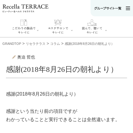
こだわりの製品で
エステサロンで
読んで、聴いて
キレイに
キレイに
キレイに
>
>
>
GRANDTOP
リセラテラス
コラム
感謝(2018年8月26日の朝礼より）
奥迫 哲也
感謝(2018年8月26日の朝礼より）
エステサロンで
こだわりの製品
読んで、聴いてキ
キレイに
でキレイに
レイに
リフティング認
SERIES#01 私た
リセラジャーナ
定者在籍サロン
ちについて
ル
を探す
SERIES#02 水へ
感謝(2018年8月26日の朝礼より）
糖質制限レシピ
肌改善のプロが
のこだわり
一覧
いるサロンを探
SERIES#03 無
奥迫協子スペシ
す
添加化粧品につ
ャルコンテンツ
リフティング認
いて
お悩みから記事
感謝という当たり前の項目ですが
定とは？
を探す
肌改善のプロと
ニキビ
日焼け
首
わかっていることと実行できることは全然違います。
は？
のしわ
敏感肌
た
るみ
シミ