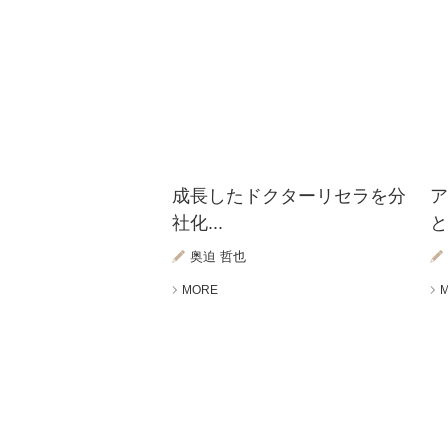
成長したドクターリセラを分
社化...
と
奥迫 哲也
MORE