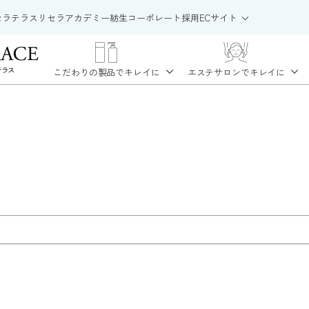
セラテラス
リセラアカデミー
紡生
コーポレート
採用
ECサイト
こだわりの製品で
キレイに
エステサロンで
キレイに