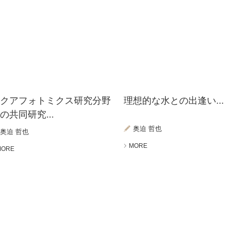
アクアフォトミクス研究分野
理想的な水との出逢い...
の共同研究...
奥迫 哲也
奥迫 哲也
MORE
MORE