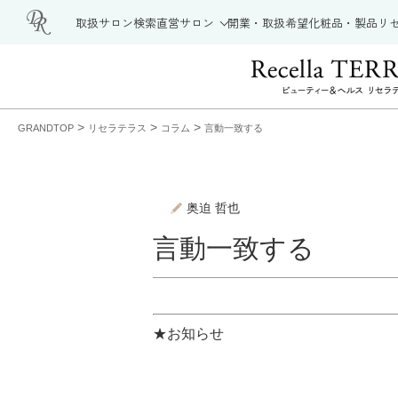
取扱サロン検索
直営サロン
開業・取扱希望
化粧品・製品
リ
>
>
>
GRANDTOP
リセラテラス
コラム
言動一致する
奥迫 哲也
言動一致する
★お知らせ