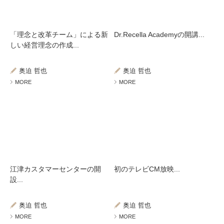
「理念と改革チーム」による新
Dr.Recella Academyの開講...
しい経営理念の作成...
奥迫 哲也
奥迫 哲也
MORE
MORE
江津カスタマーセンターの開
初のテレビCM放映...
設...
奥迫 哲也
奥迫 哲也
MORE
MORE