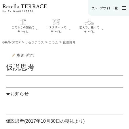
こだわりの製品で
エステサロンで
読んで、聴いて
キレイに
キレイに
キレイに
>
>
>
GRANDTOP
リセラテラス
コラム
仮説思考
奥迫 哲也
仮説思考
エステサロンで
こだわりの製品
読んで、聴いてキ
キレイに
でキレイに
レイに
リフティング認
SERIES#01 私た
リセラジャーナ
定者在籍サロン
ちについて
ル
を探す
SERIES#02 水へ
糖質制限レシピ
肌改善のプロが
★お知らせ
のこだわり
一覧
いるサロンを探
SERIES#03 無
奥迫協子スペシ
す
添加化粧品につ
ャルコンテンツ
リフティング認
いて
お悩みから記事
定とは？
を探す
肌改善のプロと
ニキビ
日焼け
首
は？
のしわ
敏感肌
た
仮説思考(2017年10月30日の朝礼より)
るみ
シミ