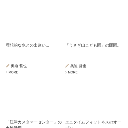
理想的な水との出逢い...
「うさぎ山こども園」の開園...
奥迫 哲也
奥迫 哲也
MORE
MORE
「江津カスタマーセンター」の
エニタイムフィットネスのオー