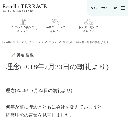
こだわりの製品で
エステサロンで
読んで、聴いて
キレイに
キレイに
キレイに
>
>
>
GRANDTOP
リセラテラス
コラム
理念(2018年7月23日の朝礼より)
奥迫 哲也
理念(2018年7月23日の朝礼より)
エステサロンで
こだわりの製品
読んで、聴いてキ
キレイに
でキレイに
レイに
リフティング認
SERIES#01 私た
リセラジャーナ
定者在籍サロン
ちについて
ル
を探す
SERIES#02 水へ
理念(2018年7月23日の朝礼より)
糖質制限レシピ
肌改善のプロが
のこだわり
一覧
いるサロンを探
SERIES#03 無
奥迫協子スペシ
す
添加化粧品につ
ャルコンテンツ
リフティング認
いて
お悩みから記事
何年か前に理念とともに会社を変えていこうと
定とは？
を探す
肌改善のプロと
ニキビ
日焼け
首
経営理念の言葉を見直しました。
は？
のしわ
敏感肌
た
るみ
シミ