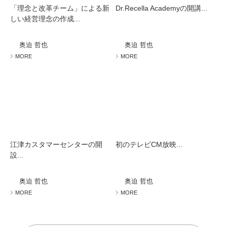
「理念と改革チーム」による新
Dr.Recella Academyの開講...
しい経営理念の作成...
奥迫 哲也
奥迫 哲也
MORE
MORE
江津カスタマーセンターの開
初のテレビCM放映...
設...
奥迫 哲也
奥迫 哲也
MORE
MORE