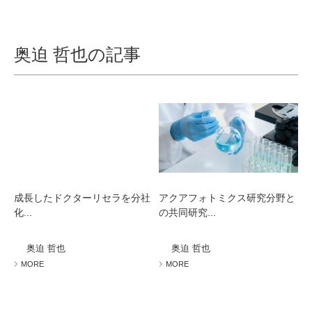
奥迫 哲也の記事
成長したドクターリセラを分社
アクアフォトミクス研究分野と
化...
の共同研究...
奥迫 哲也
奥迫 哲也
MORE
MORE