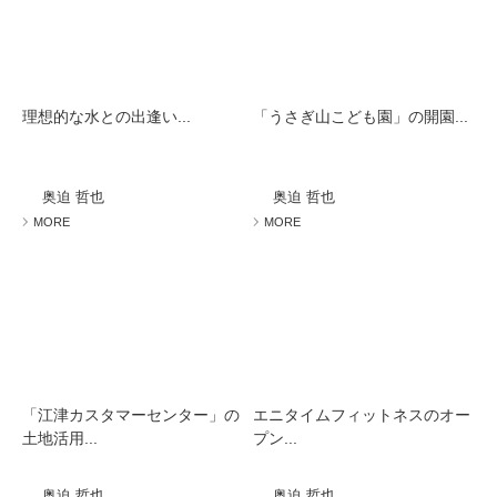
理想的な水との出逢い...
「うさぎ山こども園」の開園...
奥迫 哲也
奥迫 哲也
MORE
MORE
「江津カスタマーセンター」の
エニタイムフィットネスのオー
土地活用...
プン...
奥迫 哲也
奥迫 哲也