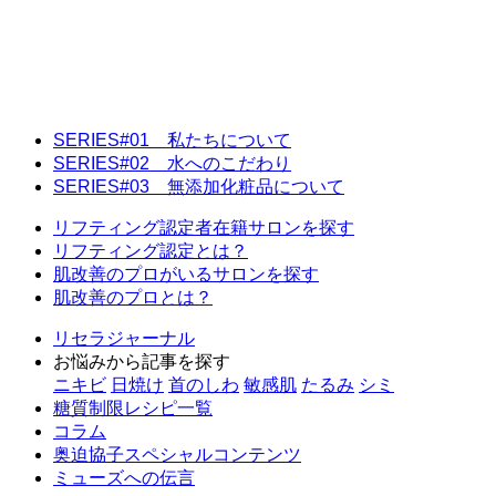
SERIES#01 私たちについて
SERIES#02 水へのこだわり
SERIES#03 無添加化粧品について
リフティング認定者在籍サロンを探す
リフティング認定とは？
肌改善のプロがいるサロンを探す
肌改善のプロとは？
リセラジャーナル
お悩みから記事を探す
ニキビ
日焼け
首のしわ
敏感肌
たるみ
シミ
糖質制限レシピ一覧
コラム
奥迫協子スペシャルコンテンツ
ミューズへの伝言