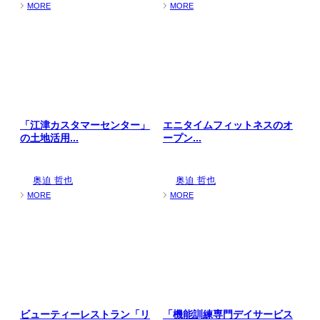
MORE
MORE
「江津カスタマーセンター」
エニタイムフィットネスのオ
の土地活用...
ープン...
奥迫 哲也
奥迫 哲也
MORE
MORE
ビューティーレストラン「リ
「機能訓練専門デイサービス