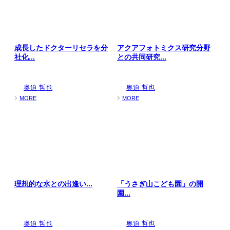
成長したドクターリセラを分
アクアフォトミクス研究分野
社化...
との共同研究...
奥迫 哲也
奥迫 哲也
MORE
MORE
理想的な水との出逢い...
「うさぎ山こども園」の開
園...
奥迫 哲也
奥迫 哲也