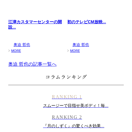
江津カスタマーセンターの開
初のテレビCM放映...
設...
奥迫 哲也
奥迫 哲也
MORE
MORE
奥迫 哲也の記事一覧へ
コラムランキング
RANKING 1
スムージーで目指せ美ボディ！毎...
RANKING 2
『月のしずく』の驚くべき効果...