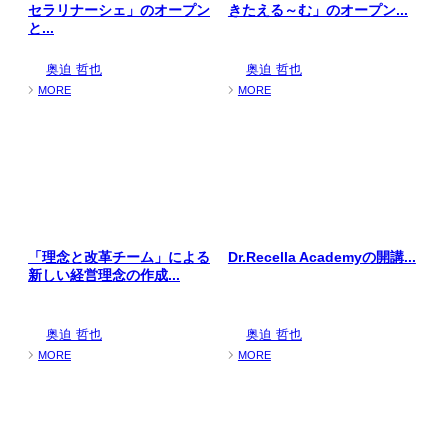
セラリナーシェ」のオープン
きたえる～む」のオープン...
と...
奥迫 哲也
奥迫 哲也
MORE
MORE
「理念と改革チーム」による
Dr.Recella Academyの開講...
新しい経営理念の作成...
奥迫 哲也
奥迫 哲也
MORE
MORE