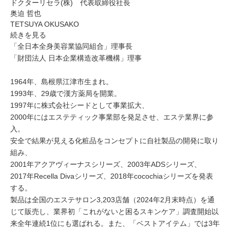
ドクターリセラ(株) 代表取締役社長
奥迫 哲也
TETSUYA OKUSAKO
続きを見る
「全日本全身美容業協同組合」理事長
「財団法人 日本企業構造改革機構」理事
1964年、島根県江津市生まれ。
1993年、29歳で漢方薬局を開業。
1997年に株式会社シードとして事業拡大、
2000年にはエステティック事業部を発足させ、エステ業界に参
入。
安全で結果が見える化粧品をコンセプトに自社製品の開発に取り
組み、
2001年アクアヴィーナスシリーズ、2003年ADSシリーズ、
2017年Recella Divaシリーズ、2018年cocochiaシリーズを発表
する。
製品は全国のエステサロン3,203店舗（2024年2月末時点）を通
じて販売し、業界初「これがないと困るスキンケア」調査開始以
来全年連続1位にも選ばれる。また、「ベストアイテム」では3年