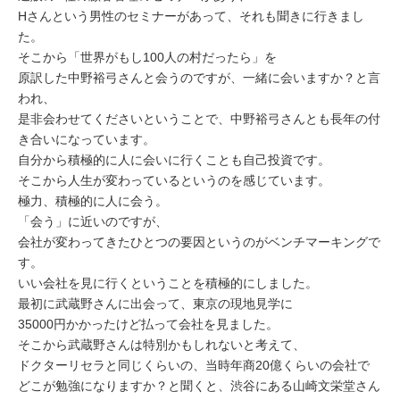
Hさんという男性のセミナーがあって、それも聞きに行きまし
た。
そこから「世界がもし100人の村だったら」を
原訳した中野裕弓さんと会うのですが、一緒に会いますか？と言
われ、
是非会わせてくださいということで、中野裕弓さんとも長年の付
き合いになっています。
自分から積極的に人に会いに行くことも自己投資です。
そこから人生が変わっているというのを感じています。
極力、積極的に人に会う。
「会う」に近いのですが、
会社が変わってきたひとつの要因というのがベンチマーキングで
す。
いい会社を見に行くということを積極的にしました。
最初に武蔵野さんに出会って、東京の現地見学に
35000円かかったけど払って会社を見ました。
そこから武蔵野さんは特別かもしれないと考えて、
ドクターリセラと同じくらいの、当時年商20億くらいの会社で
どこが勉強になりますか？と聞くと、渋谷にある山崎文栄堂さん