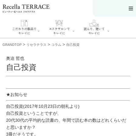
こだわりの製品で
エステサロンで
読んで、聴いて
キレイに
キレイに
キレイに
>
>
>
GRANDTOP
リセラテラス
コラム
自己投資
奥迫 哲也
自己投資
エステサロンで
こだわりの製品
読んで、聴いてキ
キレイに
でキレイに
レイに
リフティング認
SERIES#01 私た
リセラジャーナ
定者在籍サロン
ちについて
ル
を探す
★お知らせ
SERIES#02 水へ
糖質制限レシピ
肌改善のプロが
のこだわり
一覧
いるサロンを探
SERIES#03 無
奥迫協子スペシ
自己投資(2017年10月23日の朝礼より)
す
添加化粧品につ
ャルコンテンツ
リフティング認
いて
自己投資ということですが、
お悩みから記事
定とは？
を探す
肌改善のプロと
20代30代の平均的な読書の、年間で読む本の数はどれくらいだ
ニキビ
日焼け
首
は？
のしわ
敏感肌
た
と思いますか？
るみ
シミ
3冊だそうです。