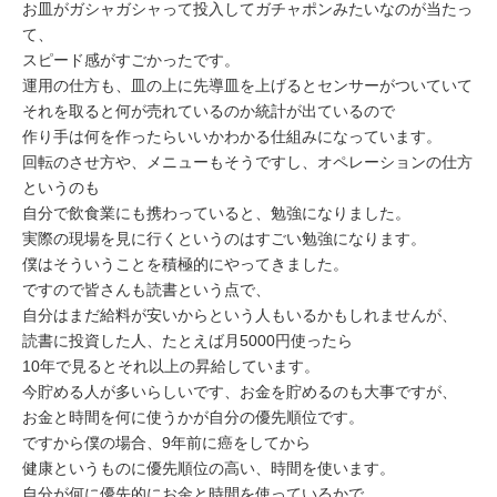
お皿がガシャガシャって投入してガチャポンみたいなのが当たっ
て、
スピード感がすごかったです。
運用の仕方も、皿の上に先導皿を上げるとセンサーがついていて
それを取ると何が売れているのか統計が出ているので
作り手は何を作ったらいいかわかる仕組みになっています。
回転のさせ方や、メニューもそうですし、オペレーションの仕方
というのも
自分で飲食業にも携わっていると、勉強になりました。
実際の現場を見に行くというのはすごい勉強になります。
僕はそういうことを積極的にやってきました。
ですので皆さんも読書という点で、
自分はまだ給料が安いからという人もいるかもしれませんが、
読書に投資した人、たとえば月5000円使ったら
10年で見るとそれ以上の昇給しています。
今貯める人が多いらしいです、お金を貯めるのも大事ですが、
お金と時間を何に使うかが自分の優先順位です。
ですから僕の場合、9年前に癌をしてから
健康というものに優先順位の高い、時間を使います。
自分が何に優先的にお金と時間を使っているかで