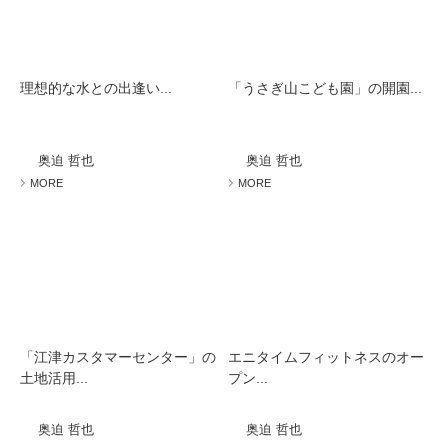
理想的な水との出逢い...
「うさぎ山こども園」の開園...
奥迫 哲也
奥迫 哲也
MORE
MORE
「江津カスタマーセンター」の
エニタイムフィットネスのオー
土地活用...
プン...
奥迫 哲也
奥迫 哲也