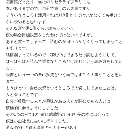
図書館だったり、当社のリセラライブラリにも
本がありますので、自分で買うのも大事ですが、
そういうところも活用すれば118冊とまではいかなくても半分く
らい読めると思います
そんな形で週1冊くらい読もうかとか、
僕の場合目標設定をしたわけではないのですが、
あると買ってしまって、読むのが追いつかなくなってしまうこと
もあります。
結構溜まっているので、移動中はできるだけ読むようにして、
ぱっぱっぱと読んで重要なところだけ読むという読み方をしてい
ます。
読書という一つの自己投資という面ではすごく大事なことと思い
ます。
もうひとつ、自己投資というところで大切にしてきたことは、
人と会うことです。
自分が尊敬する人とか興味がある人とか関心がある人とは
積極的に会うようにしました。
その1つの例で10年前に武蔵野の小山社長の本に出会って
僕は小山社長に会いに行きました。
通販のY社の顧客管理のセミナーがあり、