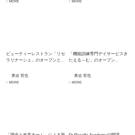
MORE
MORE
ビューティーレストラン「リセ
「機能訓練専門デイサービスき
ラリナーシェ」のオープンと...
たえる～む」のオープン...
奥迫 哲也
奥迫 哲也
MORE
MORE
「理念と改革チーム」による新
Dr.Recella Academyの開講...