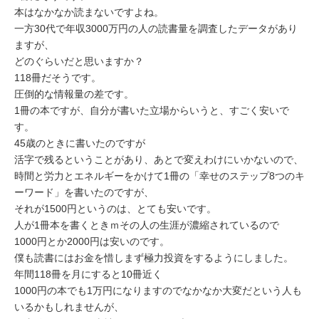
ミューズへの伝
言
本はなかなか読まないですよね。
コラム
一方30代で年収3000万円の人の読書量を調査したデータがあり
ますが、
どのぐらいだと思いますか？
118冊だそうです。
圧倒的な情報量の差です。
1冊の本ですが、自分が書いた立場からいうと、すごく安いで
す。
45歳のときに書いたのですが
活字で残るということがあり、あとで変えわけにいかないので、
時間と労力とエネルギーをかけて1冊の「幸せのステップ8つのキ
ーワード」を書いたのですが、
それが1500円というのは、とても安いです。
人が1冊本を書くときｍその人の生涯が濃縮されているので
1000円とか2000円は安いのです。
僕も読書にはお金を惜しまず極力投資をするようにしました。
年間118冊を月にすると10冊近く
1000円の本でも1万円になりますのでなかなか大変だという人も
いるかもしれませんが、