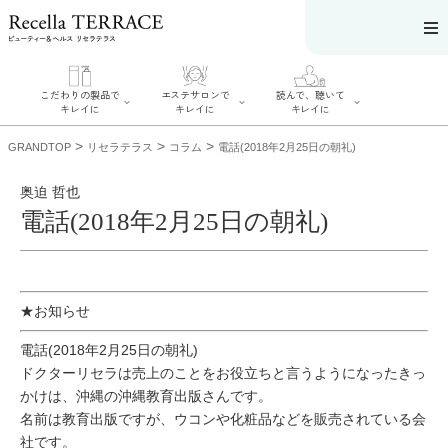
こだわりの製品で
エステサロンで
読んで、聴いて
キレイに
キレイに
キレイに
>
>
>
GRANDTOP
リセラテラス
コラム
電話(2018年2月25日の朝礼)
奥迫 哲也
電話(2018年2月25日の朝礼)
エステサロンで
こだわりの製品
読んで、聴いてキ
キレイに
でキレイに
レイに
リフティング認
SERIES#01 私た
リセラジャーナ
定者在籍サロン
ちについて
ル
を探す
★お知らせ
SERIES#02 水へ
糖質制限レシピ
肌改善のプロが
のこだわり
一覧
いるサロンを探
SERIES#03 無
奥迫協子スペシ
電話(2018年2月25日の朝礼)
す
添加化粧品につ
ャルコンテンツ
リフティング認
いて
ドクターリセラは売上のことをお役立ちと言うようになったきっ
お悩みから記事
定とは？
を探す
肌改善のプロと
かけは、沖縄の沖縄教育出版さんです。
ニキビ
日焼け
首
は？
のしわ
敏感肌
た
名前は教育出版ですが、ウコンや化粧品などを販売されている会
るみ
シミ
社です。