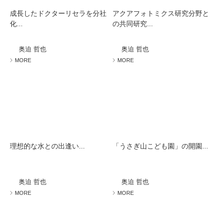
成長したドクターリセラを分社
アクアフォトミクス研究分野と
化...
の共同研究...
奥迫 哲也
奥迫 哲也
MORE
MORE
理想的な水との出逢い...
「うさぎ山こども園」の開園...
奥迫 哲也
奥迫 哲也
MORE
MORE