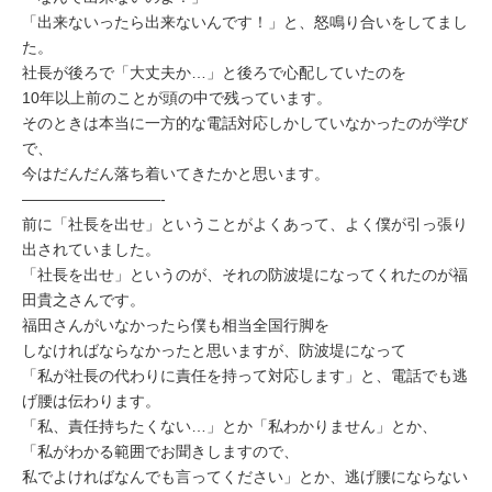
「出来ないったら出来ないんです！」と、怒鳴り合いをしてまし
た。
社長が後ろで「大丈夫か…」と後ろで心配していたのを
10年以上前のことが頭の中で残っています。
そのときは本当に一方的な電話対応しかしていなかったのが学び
で、
今はだんだん落ち着いてきたかと思います。
—————————-
前に「社長を出せ」ということがよくあって、よく僕が引っ張り
出されていました。
「社長を出せ」というのが、それの防波堤になってくれたのが福
田貴之さんです。
福田さんがいなかったら僕も相当全国行脚を
しなければならなかったと思いますが、防波堤になって
「私が社長の代わりに責任を持って対応します」と、電話でも逃
げ腰は伝わります。
「私、責任持ちたくない…」とか「私わかりません」とか、
「私がわかる範囲でお聞きしますので、
私でよければなんでも言ってください」とか、逃げ腰にならない