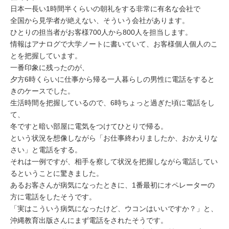
ミューズへの伝
言
日本一長い1時間半くらいの朝礼をする非常に有名な会社で
コラム
全国から見学者が絶えない、そういう会社があります。
ひとりの担当者がお客様700人から800人を担当します。
情報はアナログで大学ノートに書いていて、お客様個人個人のこ
とを把握しています。
一番印象に残ったのが、
夕方6時くらいに仕事から帰る一人暮らしの男性に電話をすると
きのケースでした。
生活時間を把握しているので、6時ちょっと過ぎた頃に電話をし
て、
冬ですと暗い部屋に電気をつけてひとりで帰る。
という状況を想像しながら「お仕事終わりましたか、おかえりな
さい」と電話をする。
それは一例ですが、相手を察して状況を把握しながら電話してい
るということに驚きました。
あるお客さんが病気になったときに、1番最初にオペレーターの
方に電話をしたそうです。
「実はこういう病気になったけど、ウコンはいいですか？」と、
沖縄教育出版さんにまず電話をされたそうです。