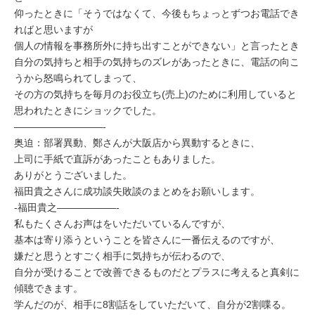
仰ったときに「そうではなくて、今後もちょっとずつお電話でき
ればと思いますが
個人の情報を事務所外に持ち出すことができない」と言ったとき
自分の気持ちと相手の気持ちのズレがあったときに、電話の向こ
うから怒鳴られてしまって、
その方の気持ちを毎月のお役立ち(売上)のために利用していると
思われたときにショックでした。
—————————-
奥迫：部署異動、鄭さんが大阪店から異動するときに、
上司に手紙で直訴があったこともありました。
ありがとうございました。
福田貴之さんに成功談失敗談のまとめをお願いします。
-福田貴之——————-
私もたくさんお声はをいただいているんですが、
基本は寄り添うということを皆さんに一番伝えるのですが、
嫌だと思うとすごく相手に気持ちが伝わるので、
自分が受けることで改善できるものだとプラスに考えると真剣に
傾聴できます。
学んだのが、相手に8割話をしていただいて、自分が2割喋る。