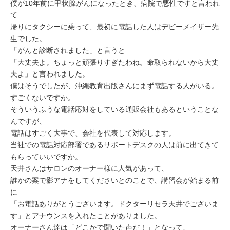
僕が10年前に甲状腺がんになったとき、病院で悪性ですと言われ
て
帰りにタクシーに乗って、最初に電話した人はデビーメイザー先
生でした。
「がんと診断されました」と言うと
「大丈夫よ。ちょっと頑張りすぎたわね。命取られないから大丈
夫よ」と言われました。
僕はそうでしたが、沖縄教育出版さんにまず電話する人がいる。
すごくないですか。
そういうふうな電話応対をしている通販会社もあるということな
んですが、
電話はすごく大事で、会社を代表して対応します。
当社での電話対応部署であるサポートデスクの人は前に出てきて
もらっていいですか。
天井さんはサロンのオーナー様に人気があって、
誰かの案で影アナをしてくださいとのことで、講習会が始まる前
に
「お電話ありがとうございます。ドクターリセラ天井でございま
す」とアナウンスを入れたことがありました。
オーナーさん達は「どこかで聞いた声だ！」となって、