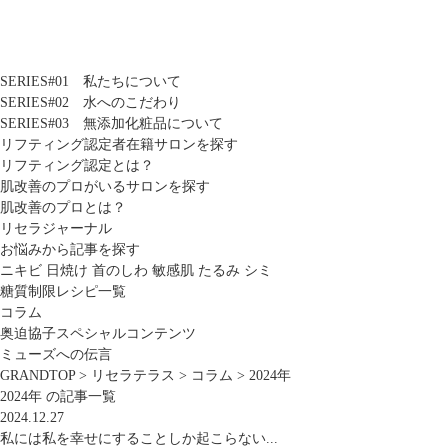
SERIES#01 私たちについて
SERIES#02 水へのこだわり
SERIES#03 無添加化粧品について
リフティング認定者在籍サロンを探す
リフティング認定とは？
肌改善のプロがいるサロンを探す
肌改善のプロとは？
リセラジャーナル
お悩みから記事を探す
ニキビ
日焼け
首のしわ
敏感肌
たるみ
シミ
糖質制限レシピ一覧
コラム
奥迫協子スペシャルコンテンツ
ミューズへの伝言
GRANDTOP
>
リセラテラス
>
コラム
>
2024年
2024年 の記事一覧
2024.12.27
私には私を幸せにすることしか起こらない...