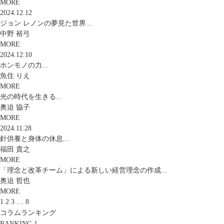
MORE
2024.12.12
ジョン レノンの夢見た世界...
中野 裕弓
MORE
2024.12.10
ホンモノの力...
魚住 りえ
MORE
光の時代を生きる...
奥迫 協子
MORE
2024.11.28
針供養と身体の休息...
福田 貴之
MORE
「理念と改革チーム」による新しい経営理念の作成...
奥迫 哲也
MORE
1
2
3
…
8
コラムランキング
RANKING 1