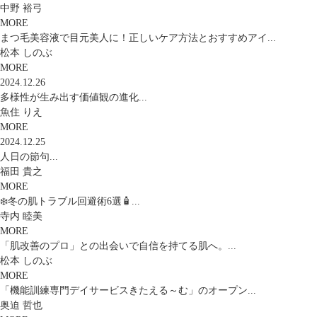
中野 裕弓
MORE
まつ毛美容液で目元美人に！正しいケア方法とおすすめアイ...
松本 しのぶ
MORE
2024.12.26
多様性が生み出す価値観の進化...
魚住 りえ
MORE
2024.12.25
人日の節句...
福田 貴之
MORE
❄️冬の肌トラブル回避術6選🧴...
寺内 睦美
MORE
「肌改善のプロ」との出会いで自信を持てる肌へ。...
松本 しのぶ
MORE
「機能訓練専門デイサービスきたえる～む」のオープン...
奥迫 哲也