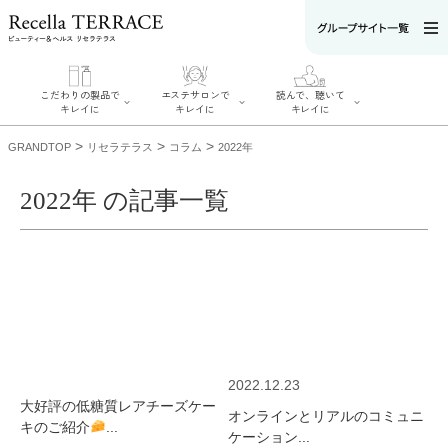
こだわりの製品で
エステサロンで
読んで、聴いて
キレイに
キレイに
キレイに
>
>
>
GRANDTOP
リセラテラス
コラム
2022年
2022年 の記事一覧
エステサロンで
こだわりの製品
読んで、聴いてキ
キレイに
でキレイに
レイに
リフティング認
SERIES#01 私た
リセラジャーナ
定者在籍サロン
ちについて
ル
を探す
SERIES#02 水へ
糖質制限レシピ
肌改善のプロが
のこだわり
一覧
いるサロンを探
SERIES#03 無
奥迫協子スペシ
す
添加化粧品につ
ャルコンテンツ
リフティング認
いて
お悩みから記事
定とは？
2022.12.23
を探す
肌改善のプロと
ニキビ
日焼け
首
大好評の低糖質レアチーズケー
は？
オンラインとリアルのコミュニ
のしわ
敏感肌
た
キのご紹介
...
るみ
シミ
ケーション...