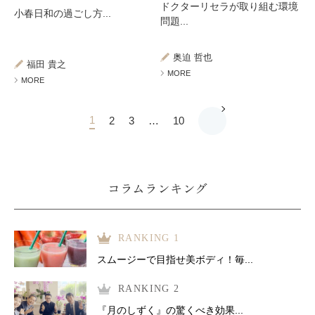
ドクターリセラが取り組む環境
小春日和の過ごし方...
問題...
奥迫 哲也
福田 貴之
MORE
MORE
1
2
3
…
10
コラムランキング
RANKING 1
スムージーで目指せ美ボディ！毎...
RANKING 2
『月のしずく』の驚くべき効果...