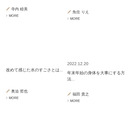
ミューズへの伝
言
コラム
寺内 睦美
魚住 りえ
MORE
MORE
2022.12.20
改めて感じた水のすごさとは...
年末年始の身体を大事にする方
法...
奥迫 哲也
福田 貴之
MORE
MORE