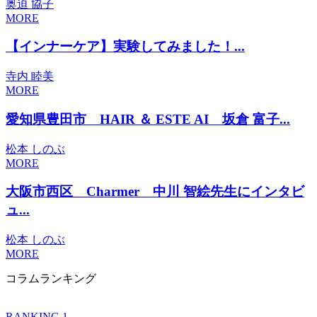
奥迫 協子
MORE
【インナーケア】実験してみました！...
寺内 睦美
MORE
愛知県豊田市 HAIR ＆ ESTE AI 坂倉 富子...
松本 しのぶ
MORE
大阪市西区 Charmer 中川 智絵先生にインタビ
ュ...
松本 しのぶ
MORE
コラムランキング
RANKING 1