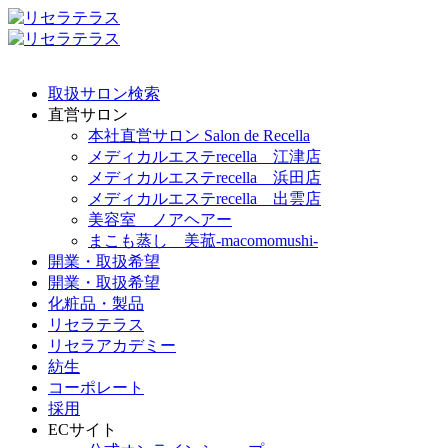
取扱サロン検索
直営サロン
本社直営サロン Salon de Recella
メディカルエステrecella 江津店
メディカルエステrecella 浜田店
メディカルエステrecella 出雲店
美容室 ノアヘアー
まこも蒸し 美菰-macomomushi-
開業・取扱希望
開業・取扱希望
化粧品・製品
リセラテラス
リセラアカデミー
紡生
コーポレート
採用
ECサイト