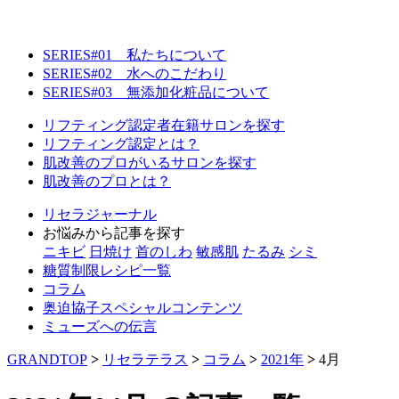
SERIES#01 私たちについて
SERIES#02 水へのこだわり
SERIES#03 無添加化粧品について
リフティング認定者在籍サロンを探す
リフティング認定とは？
肌改善のプロがいるサロンを探す
肌改善のプロとは？
リセラジャーナル
お悩みから記事を探す
ニキビ
日焼け
首のしわ
敏感肌
たるみ
シミ
糖質制限レシピ一覧
コラム
奥迫協子スペシャルコンテンツ
ミューズへの伝言
GRANDTOP
>
リセラテラス
>
コラム
>
2021年
>
4月