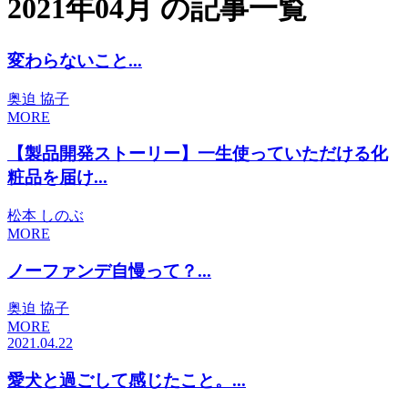
2021年04月 の記事一覧
変わらないこと...
奥迫 協子
MORE
【製品開発ストーリー】一生使っていただける化
粧品を届け...
松本 しのぶ
MORE
ノーファンデ自慢って？...
奥迫 協子
MORE
2021.04.22
愛犬と過ごして感じたこと。...