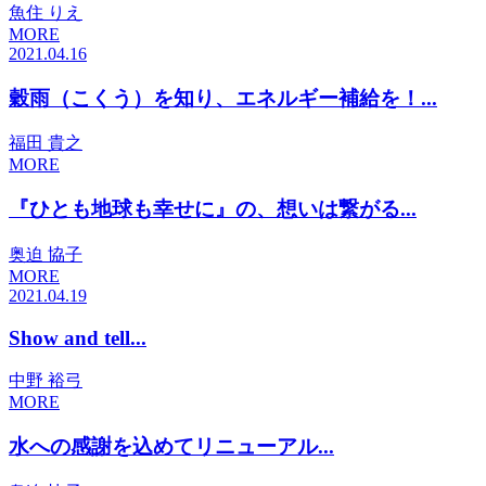
魚住 りえ
MORE
2021.04.16
穀雨（こくう）を知り、エネルギー補給を！...
福田 貴之
MORE
『ひとも地球も幸せに』の、想いは繋がる...
奥迫 協子
MORE
2021.04.19
Show and tell...
中野 裕弓
MORE
水への感謝を込めてリニューアル...