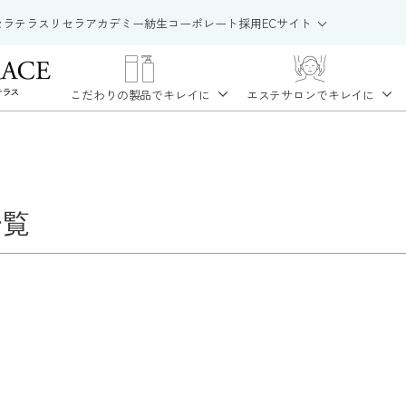
セラテラス
リセラアカデミー
紡生
コーポレート
採用
ECサイト
こだわりの製品で
キレイに
エステサロンで
キレイに
一覧