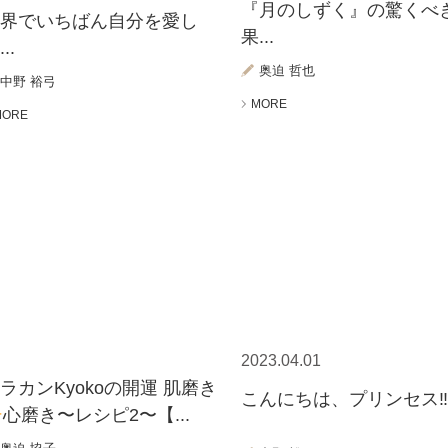
『月のしずく』の驚くべ
世界でいちばん自分を愛し
果...
..
奥迫 哲也
中野 裕弓
MORE
MORE
2023.04.01
ラカンKyokoの開運 肌磨き
こんにちは、プリンセス‼︎.
心磨き〜レシピ2〜【...