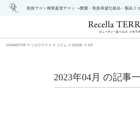
取扱サロン検索
直営サロン
開業・取扱希望
化粧品・製品
リ
>
>
>
>
GRANDTOP
リセラテラス
コラム
2023年
4月
2023年04月 の記事