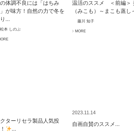
冬の体調不良には「はちみ
温活のススメ ＜前編＞ 
つ」が味方！自然の力で冬を
（みこも）～まこも蒸し～.
り...
藤川 知子
松本 しのぶ
MORE
MORE
2023.11.14
ドクターリセラ製品⼈気投
自画自賛のススメ...
票！
...