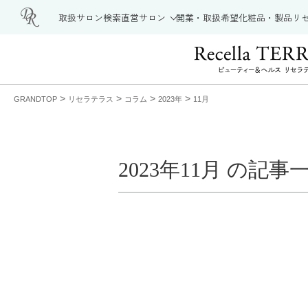
取扱サロン検索
直営サロン
開業・取扱希望
化粧品・製品
リ
>
>
>
>
GRANDTOP
リセラテラス
コラム
2023年
11月
2023年11月 の記事