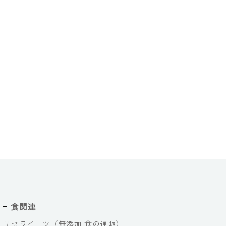
食関連
リセライーツ（無添加 食の通販）