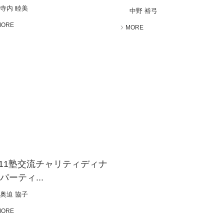
寺内 睦美
中野 裕弓
MORE
MORE
.11塾交流チャリティディナ
パーティ...
奥迫 協子
MORE