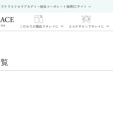
セラテラス
リセラアカデミー
紡生
コーポレート
採用
ECサイト
こだわりの製品で
キレイに
エステサロンで
キレイに
一覧