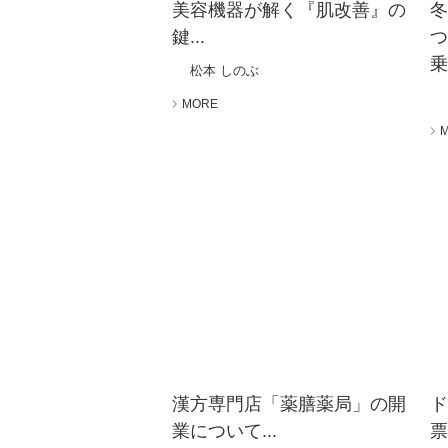
美容機器が解く『肌改善』の
鍵...
乗
松本 しのぶ
MORE
漢方専門店「薬膳薬局」の開
業について...