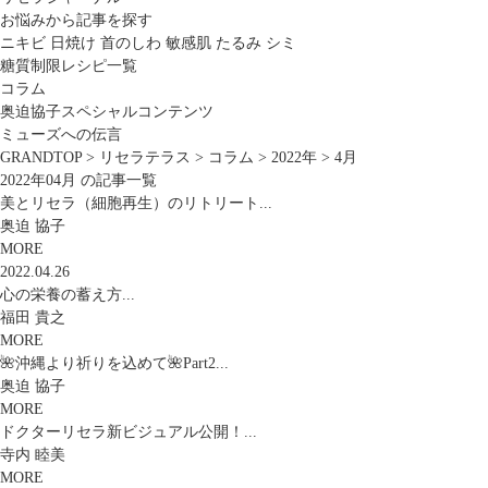
お悩みから記事を探す
ニキビ
日焼け
首のしわ
敏感肌
たるみ
シミ
糖質制限レシピ一覧
コラム
奥迫協子スペシャルコンテンツ
ミューズへの伝言
GRANDTOP
>
リセラテラス
>
コラム
>
2022年
>
4月
2022年04月 の記事一覧
美とリセラ（細胞再生）のリトリート...
奥迫 協子
MORE
2022.04.26
心の栄養の蓄え方...
福田 貴之
MORE
🌺沖縄より祈りを込めて🌺Part2...
奥迫 協子
MORE
ドクターリセラ新ビジュアル公開！...
寺内 睦美
MORE