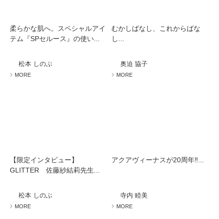
柔らかな肌へ。スペシャルアイ
むかしばなし、これからばな
テム『SPセルース』の使い...
し...
松本 しのぶ
奥迫 協子
MORE
MORE
【限定インタビュー】
アクアヴィーナスが20周年‼...
GLITTER 佐藤紗結莉先生...
松本 しのぶ
寺内 睦美
MORE
MORE