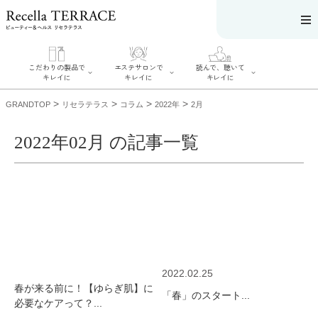
こだわりの製品で
エステサロンで
読んで、聴いて
キレイに
キレイに
キレイに
>
>
>
>
GRANDTOP
リセラテラス
コラム
2022年
2月
2022年02月 の記事一覧
エステサロンで
こだわりの製品
読んで、聴いてキ
キレイに
でキレイに
レイに
リフティング認
SERIES#01 私た
リセラジャーナ
定者在籍サロン
ちについて
ル
を探す
SERIES#02 水へ
糖質制限レシピ
肌改善のプロが
のこだわり
一覧
いるサロンを探
SERIES#03 無
奥迫協子スペシ
す
添加化粧品につ
ャルコンテンツ
リフティング認
いて
お悩みから記事
定とは？
2022.02.25
を探す
肌改善のプロと
ニキビ
日焼け
首
春が来る前に！【ゆらぎ肌】に
は？
「春」のスタート...
のしわ
敏感肌
た
必要なケアって？...
るみ
シミ