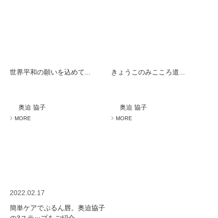
世界平和の願いを込めて...
きょうこのみこころ道...
奥迫 協子
奥迫 協子
MORE
MORE
2022.02.17
簡単ケアでぷるん唇。奥迫協子