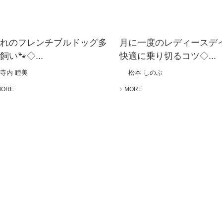
憧れのフレンチブルドッグ多
月に一度のレディースデ
飼い🐾◇...
快適に乗り切るコツ◇...
寺内 睦美
松本 しのぶ
MORE
MORE