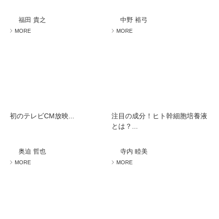
ミューズへの伝
言
コラム
福田 貴之
中野 裕弓
MORE
MORE
初のテレビCM放映...
注目の成分！ヒト幹細胞培養液
とは？...
奥迫 哲也
寺内 睦美
MORE
MORE