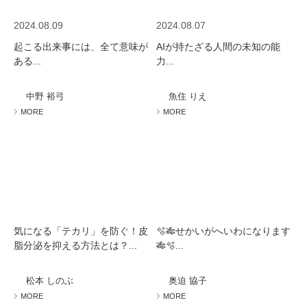
2024.08.09
2024.08.07
起こる出来事には、全て意味が
AIが持たざる人間の未知の能
ある...
力...
中野 裕弓
魚住 りえ
MORE
MORE
気になる「テカリ」を防ぐ！皮
🫧🎋せかいがへいわになります
脂分泌を抑える方法とは？...
🎋🫧...
松本 しのぶ
奥迫 協子
MORE
MORE