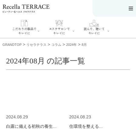
こだわりの製品で
エステサロンで
読んで、聴いて
キレイに
キレイに
キレイに
>
>
>
>
GRANDTOP
リセラテラス
コラム
2024年
8月
2024年08月 の記事一覧
エステサロンで
こだわりの製品
読んで、聴いてキ
キレイに
でキレイに
レイに
リフティング認
SERIES#01 私た
リセラジャーナ
定者在籍サロン
ちについて
ル
を探す
SERIES#02 水へ
糖質制限レシピ
肌改善のプロが
のこだわり
一覧
いるサロンを探
SERIES#03 無
奥迫協子スペシ
す
添加化粧品につ
ャルコンテンツ
リフティング認
いて
お悩みから記事
定とは？
2024.08.29
2024.08.23
を探す
肌改善のプロと
ニキビ
日焼け
首
は？
白露に備える初秋の養生...
住環境を整える...
のしわ
敏感肌
た
るみ
シミ