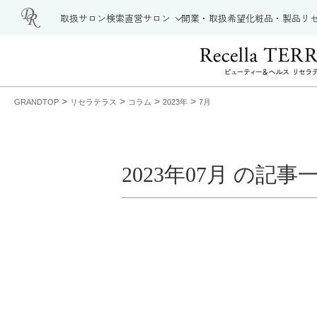
取扱サロン検索
直営サロン
開業・取扱希望
化粧品・製品
リ
>
>
>
>
GRANDTOP
リセラテラス
コラム
2023年
7月
2023年07月 の記事