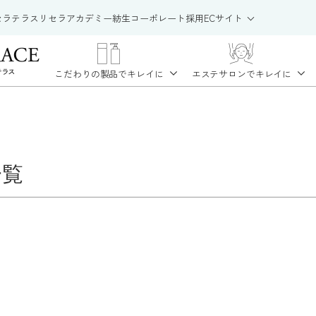
セラテラス
リセラアカデミー
紡生
コーポレート
採用
ECサイト
こだわりの製品で
キレイに
エステサロンで
キレイに
一覧