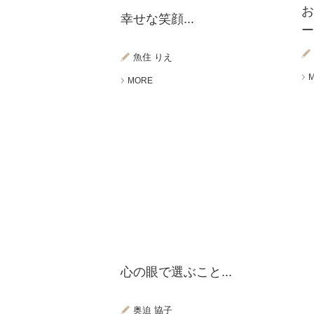
幸せな笑顔...
ー
魚住 りえ
MORE
心の眼で選ぶこと...
奥迫 協子