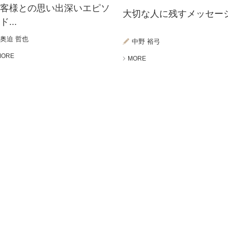
お客様との思い出深いエピソ
大切な人に残すメッセージ.
ド...
奥迫 哲也
中野 裕弓
MORE
MORE