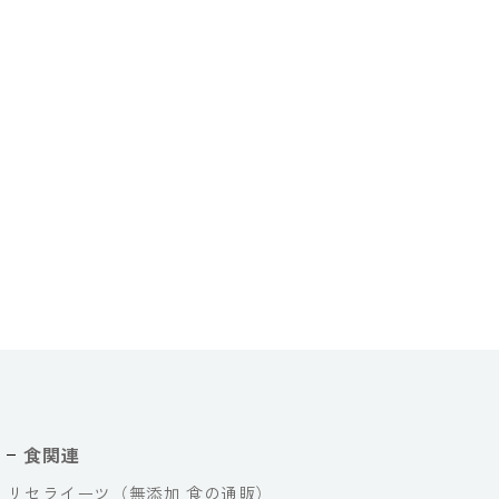
食関連
リセライーツ（無添加 食の通販）