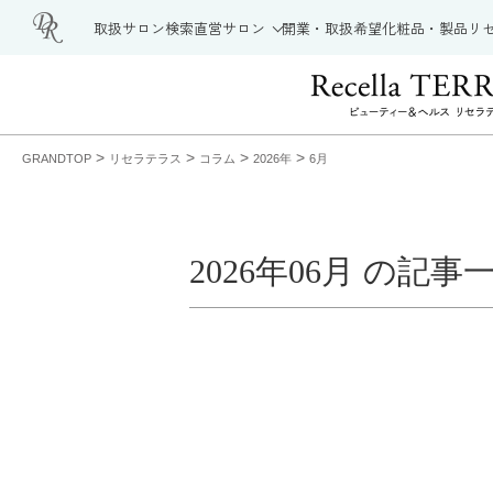
取扱サロン検索
直営サロン
開業・取扱希望
化粧品・製品
リ
>
>
>
>
GRANDTOP
リセラテラス
コラム
2026年
6月
2026年06月 の記事