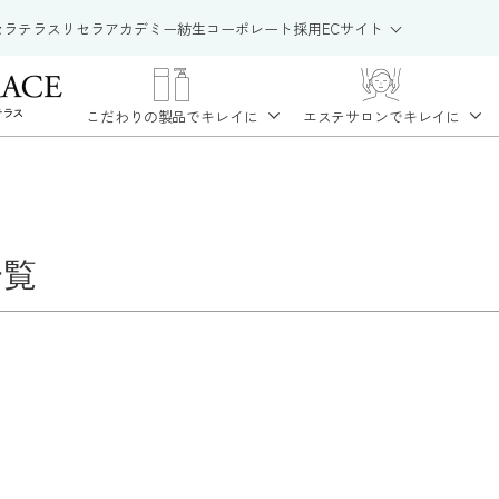
セラテラス
リセラアカデミー
紡生
コーポレート
採用
ECサイト
こだわりの製品で
キレイに
エステサロンで
キレイに
一覧