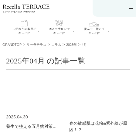
こだわりの製品で
エステサロンで
読んで、聴いて
キレイに
キレイに
キレイに
>
>
>
>
GRANDTOP
リセラテラス
コラム
2025年
4月
2025年04月 の記事一覧
エステサロンで
こだわりの製品
読んで、聴いてキ
キレイに
でキレイに
レイに
リフティング認
SERIES#01 私た
リセラジャーナ
定者在籍サロン
ちについて
ル
を探す
SERIES#02 水へ
糖質制限レシピ
肌改善のプロが
のこだわり
一覧
いるサロンを探
SERIES#03 無
奥迫協子スペシ
す
添加化粧品につ
ャルコンテンツ
リフティング認
いて
お悩みから記事
定とは？
2025.04.30
を探す
肌改善のプロと
ニキビ
日焼け
首
春の敏感肌は花粉&紫外線が原
は？
養生で整える五月病対策...
のしわ
敏感肌
た
因！？...
るみ
シミ