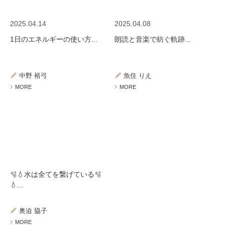
2025.04.14
2025.04.08
1日のエネルギーの使い方...
朗読と音楽で紡ぐ軌跡...
中野 裕弓
魚住 りえ
MORE
MORE
🫧💧水は全てを繋げている🫧
💧...
奥迫 協子
MORE