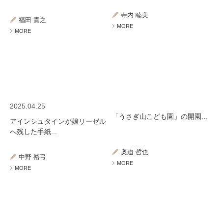
ミューズへの伝
言
コラム
寺内 睦美
福田 貴之
MORE
MORE
2025.04.25
「うさぎ山こども園」の開園...
アインシュタインが娘リーゼル
へ残した手紙...
奥迫 哲也
中野 裕弓
MORE
MORE