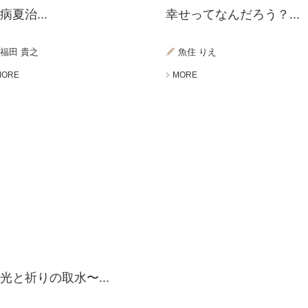
病夏治...
幸せってなんだろう？...
福田 貴之
魚住 りえ
MORE
MORE
光と祈りの取水〜...