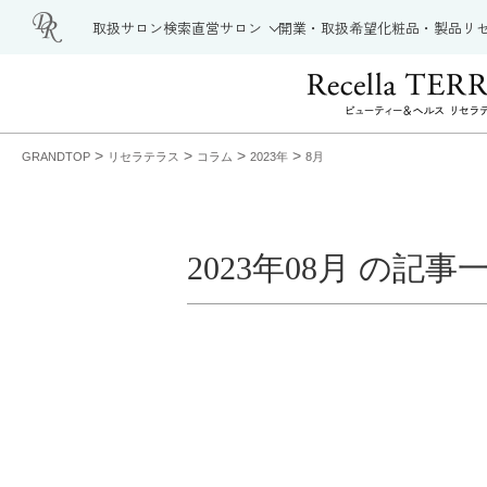
取扱サロン検索
直営サロン
開業・取扱希望
化粧品・製品
リ
>
>
>
>
GRANDTOP
リセラテラス
コラム
2023年
8月
2023年08月 の記事