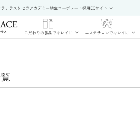
セラテラス
リセラアカデミー
紡生
コーポレート
採用
ECサイト
こだわりの製品で
キレイに
エステサロンで
キレイに
一覧