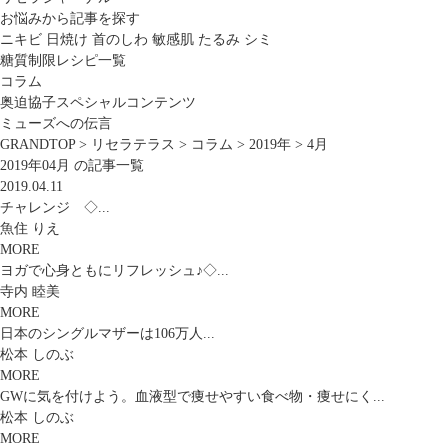
お悩みから記事を探す
ニキビ
日焼け
首のしわ
敏感肌
たるみ
シミ
糖質制限レシピ一覧
コラム
奥迫協子スペシャルコンテンツ
ミューズへの伝言
GRANDTOP
>
リセラテラス
>
コラム
>
2019年
>
4月
2019年04月 の記事一覧
2019.04.11
チャレンジ ◇...
魚住 りえ
MORE
ヨガで心身ともにリフレッシュ♪◇...
寺内 睦美
MORE
日本のシングルマザーは106万人...
松本 しのぶ
MORE
GWに気を付けよう。血液型で痩せやすい食べ物・痩せにく...
松本 しのぶ
MORE