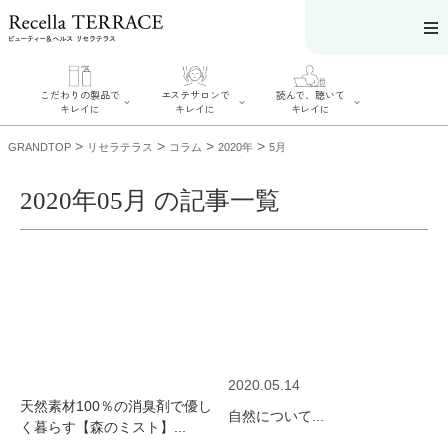
こだわりの製品で
エステサロンで
読んで、聴いて
キレイに
キレイに
キレイに
>
>
>
>
GRANDTOP
リセラテラス
コラム
2020年
5月
2020年05月 の記事一覧
エステサロンで
こだわりの製品
読んで、聴いてキ
キレイに
でキレイに
レイに
リフティング認
SERIES#01 私た
リセラジャーナ
定者在籍サロン
ちについて
ル
を探す
SERIES#02 水へ
糖質制限レシピ
肌改善のプロが
のこだわり
一覧
いるサロンを探
SERIES#03 無
奥迫協子スペシ
す
添加化粧品につ
ャルコンテンツ
リフティング認
いて
お悩みから記事
定とは？
2020.05.14
を探す
肌改善のプロと
ニキビ
日焼け
首
天然素材100％の消臭剤で優し
は？
自然について...
のしわ
敏感肌
た
く暮らす【森のミスト】...
るみ
シミ