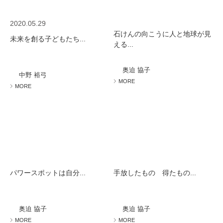
2020.05.29
石けんの向こうに人と地球が見
未来を創る子どもたち...
える...
奥迫 協子
中野 裕弓
MORE
MORE
パワースポットは自分...
手放したもの 得たもの...
奥迫 協子
奥迫 協子
MORE
MORE