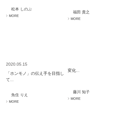
ミューズへの伝
言
コラム
松本 しのぶ
福田 貴之
MORE
MORE
2020.05.15
変化...
「ホンモノ」の伝え手を目指し
て...
藤川 知子
魚住 りえ
MORE
MORE