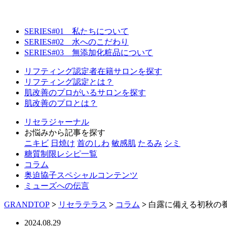
SERIES#01 私たちについて
SERIES#02 水へのこだわり
SERIES#03 無添加化粧品について
リフティング認定者在籍サロンを探す
リフティング認定とは？
肌改善のプロがいるサロンを探す
肌改善のプロとは？
リセラジャーナル
お悩みから記事を探す
ニキビ
日焼け
首のしわ
敏感肌
たるみ
シミ
糖質制限レシピ一覧
コラム
奥迫協子スペシャルコンテンツ
ミューズへの伝言
GRANDTOP
>
リセラテラス
>
コラム
>
白露に備える初秋の
2024.08.29