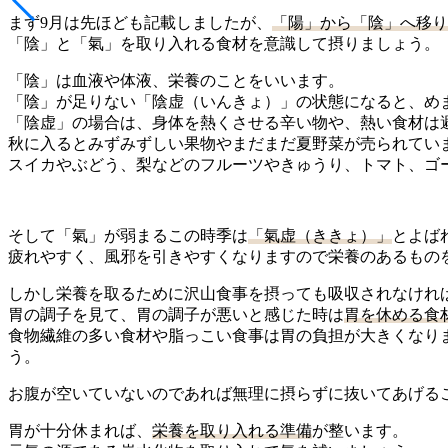
まず9月は先ほども記載しましたが、
「陽」から「陰」へ移り
「陰」と「氣」を取り入れる食材を意識して摂りましょう。
「陰」は血液や体液、栄養のことをいいます。
「陰」が足りない「陰虚（いんきょ）」の状態になると、め
「陰虚」の場合は、身体を熱くさせる辛い物や、熱い食材は
秋に入るとみずみずしい果物やまだまだ夏野菜が売られてい
スイカやぶどう、梨などのフルーツやきゅうり、トマト、ゴ
そして「氣」が弱まるこの時季は
「氣虚（ききょ）」
とよば
疲れやすく、風邪を引きやすくなりますので栄養のあるもの
しかし栄養を取るために沢山食事を摂っても吸収されなけれ
胃の調子を見て、胃の調子が悪いと感じた時は
胃を休める食
食物繊維の多い食材や脂っこい食事は胃の負担が大きくなり
う。
お腹が空いていないのであれば無理に摂らずに抜いてあげる
胃が十分休まれば、
栄養を取り入れる準備
が整います。