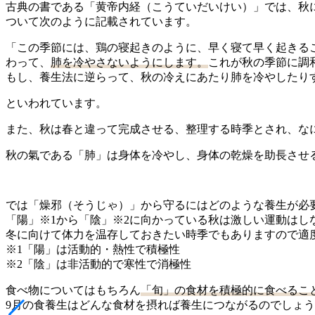
古典の書である「黄帝内経（こうていだいけい）」では、秋
ついて次のように記載されています。
「この季節には、鶏の寝起きのように、早く寝て早く起きる
わって、
肺を冷やさないようにします。
これが秋の季節に調
もし、養生法に逆らって、秋の冷えにあたり肺を冷やしたり
といわれています。
また、秋は春と違って完成させる、整理する時季とされ、な
秋の氣である「肺」は身体を冷やし、身体の乾燥を助長させ
では「燥邪（そうじゃ）」から守るにはどのような養生が必
「陽」※1から「陰」※2に向かっている秋は激しい運動はし
冬に向けて体力を温存しておきたい時季でもありますので適
※1「陽」は活動的・熱性で積極性
※2「陰」は非活動的で寒性で消極性
食べ物についてはもちろん
「旬」の食材を積極的に食べるこ
9月の食養生はどんな食材を摂れば養生につながるのでしょ