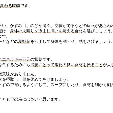
変わる時季
です。
まい、かすみ目、のどが渇く、空咳がでるなどの症状があらわ
避け、
身体の火照りを冷まし潤いを与える食材
を選びましょう
ます。
ーヤなどの
夏野菜
を活用して身体を潤わせ、熱をさげましょう
れ
エネルギー不足
の状態です。
を食するためにも
胃腸にとって消化の良い食材を摂ること
が大
ば意味がありません。
材
を摂取し、胃を休めてあげましょう。
ますので避けるようにして、スープにしたり、食材を細かく刻
ことも胃の為には良いと思います。