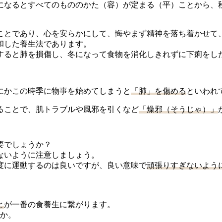
になるとすべてのもののかた（容）が定まる（平）ことから、
ことであり、心を安らかにして、悔やまず精神を落ち着かせて
和した養生法であります。
すると肺を損傷し、冬になって食物を消化しきれずに下痢をし
にかこの時季に物事を始めてしまうと
「肺」を傷める
といわれ
ることで、肌トラブルや風邪を引くなど
「燥邪（そうじゃ）」
要でしょうか？
ないように注意しましょう。
度に運動するのは良いですが、良い意味で
頑張りすぎないよう
と
が一番の食養生に繋がります。
うか。