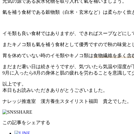
元気の源である炭水化物を取り入れて氣を補いましょう。
氣を補う食材である穀物類（白米・玄米など）は柔らかく炊
イモ類も良い食材ではありますが、できればスープなどにし
またキノコ類も氣を補う食材として優秀ですので秋の味覚と
胃を休めていない時のイモ類やキノコ類は
食物繊維を多く含
まだまだ暑い日は続きそうですが、気づいたら気温や湿度が
9月に入ったら8月の身体と肌の疲れを労わることを意識して
以上です。
本日もお読みいただきありがとうございました。
ナレッジ推進室 漢方養生スタイリスト福田 貴之でした。
この記事をシェアする