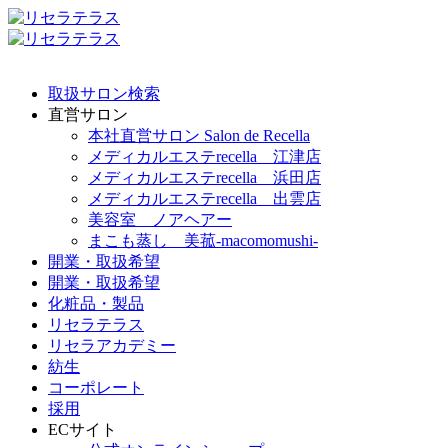
取扱サロン検索
直営サロン
本社直営サロン Salon de Recella
メディカルエステrecella 江津店
メディカルエステrecella 浜田店
メディカルエステrecella 出雲店
美容室 ノアヘアー
まこも蒸し 美菰-macomomushi-
開業・取扱希望
開業・取扱希望
化粧品・製品
リセラテラス
リセラアカデミー
紡生
コーポレート
採用
ECサイト